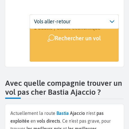
Départ
Dates
Voyageurs | Classe
Vols aller-retour
Bastia (BIA)
Dates de votre voyage
1 adulte | Classe économique
Rechercher un vol
Arrivée
Ajaccio (AJA)
Avec quelle compagnie trouver un
vol pas cher Bastia Ajaccio ?
Actuellement la route
Bastia
Ajaccio
n'est
pas
exploitée
en
vols directs
. Ce n'est pas grave, pour
trouver
les meilleurs prix
et
les meilleures