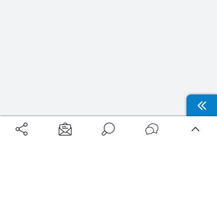
Aéroports
Voyages
Aéroports Voyages est la première plateforme de recherche de services liés au
voyage en avion. Nous vous proposons toutes les destinations, les