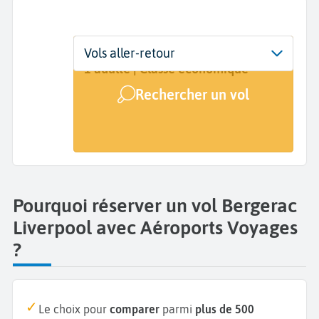
Départ
Dates
Voyageurs | Classe
Vols aller-retour
Bergerac (EGC)
Dates de votre voyage
1 adulte | Classe économique
Rechercher un vol
Arrivée
Liverpool (LPL)
Pourquoi réserver un vol Bergerac
Liverpool avec Aéroports Voyages
?
Le choix pour
comparer
parmi
plus de 500