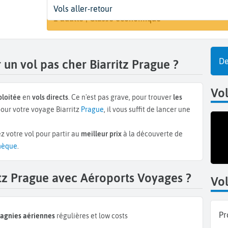
Départ
Dates
Voyageurs | Classe
Vols aller-retour
Recherche
Biarritz (BIQ)
Dates de votre voyage
1 adulte | Classe économique
De
un vol pas cher Biarritz Prague ?
Vo
ploitée
en
vols directs
. Ce n'est pas grave, pour trouver
les
our votre voyage Biarritz
Prague
, il vous suffit de lancer une
z votre vol pour partir au
meilleur prix
à la découverte de
hèque
.
itz Prague avec Aéroports Voyages ?
Vol
Pr
pagnies aériennes
régulières et low costs