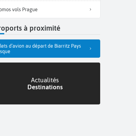
omos vols Prague
oports à proximité
llets d’avion au départ de Biarritz Pays
sque
Actualités
Destinations