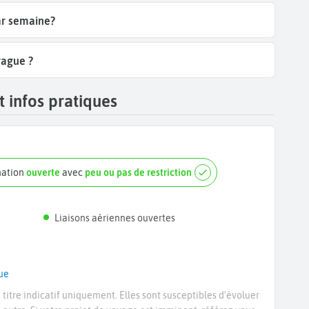
par semaine?
rague ?
 infos pratiques
nation
ouverte
avec
peu ou pas de restriction
Liaisons aériennes ouvertes
ue
titre indicatif uniquement. Elles sont susceptibles d’évoluer