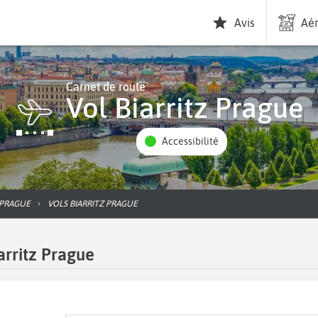
Avis
Aér
Carnet de route
Vol Biarritz Prague
Accessibilité
PRAGUE
VOLS BIARRITZ PRAGUE
arritz Prague