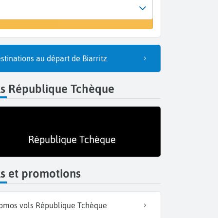
Arrivée
r un vol
Prague (PRG)
stinations au départ de Biarritz
ls République Tchèque
République Tchèque
s et promotions
omos vols République Tchèque