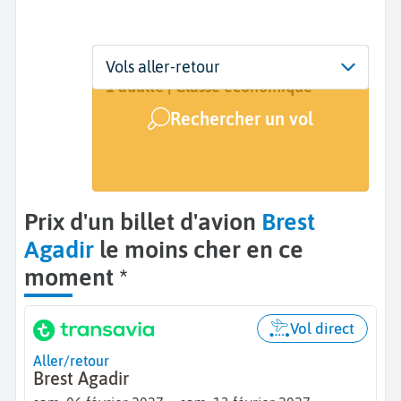
Départ
Dates
Voyageurs | Classe
Vols aller-retour
Brest (BES)
6 févr. - 13 févr.
1 adulte | Classe économique
Rechercher un vol
Arrivée
Agadir (AGA)
Prix d'un billet d'avion
Brest
Agadir
le moins cher en ce
moment *
Vol direct
Aller/retour
Brest Agadir