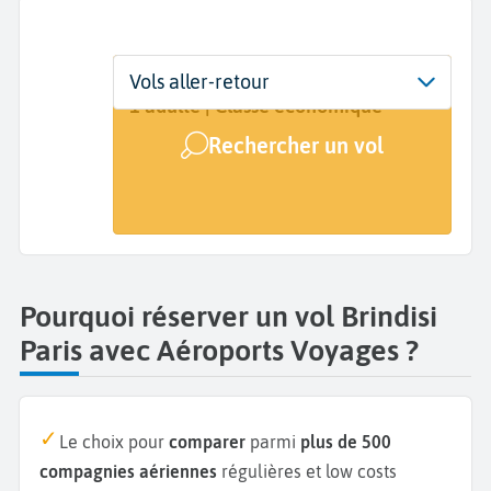
Départ
Dates
Voyageurs | Classe
Vols aller-retour
Brindisi (BDS)
Dates de votre voyage
1 adulte | Classe économique
Rechercher un vol
Arrivée
Paris (PAR)
Pourquoi réserver un vol Brindisi
Paris avec Aéroports Voyages ?
Le choix pour
comparer
parmi
plus de 500
compagnies aériennes
régulières et low costs