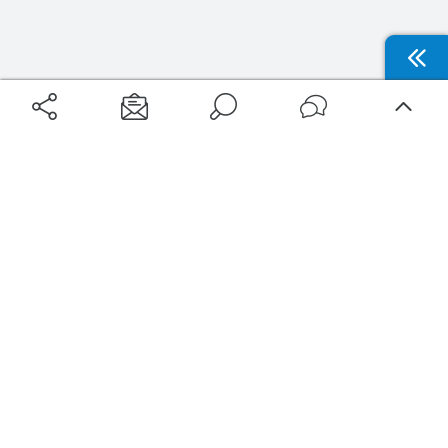
Aéroports
Voyages
Aéroports Voyages est la première plateforme de recherche de services liés au
voyage en avion. Nous vous proposons toutes les destinations, les
programmes de vols et les services disponibles pour votre aéroport : billets
d'avion, locations de voitures, hôtels... Laissez-vous inspirer et profitez d’une
expérience de voyage unique au meilleur prix !
Sur Aéroports Voyages