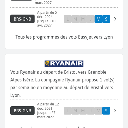
mars 2027
A partir du 5
déc. 2026
BRS-GNB
L
M
M
J
V
S
jusqu'au 10
avr. 2027
Tous les programmes des vols Easyjet vers Lyon
Vols Ryanair au départ de Bristol vers Grenoble
Alpes Isère. La compagnie Ryanair propose 1 vol(s)
par semaine en moyenne au départ de Bristol vers
Lyon.
A partir du 12
déc. 2026
BRS-GNB
L
M
M
J
V
S
jusqu'au 27
mars 2027