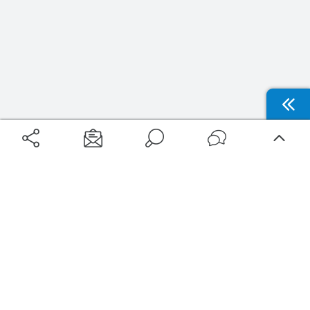
Aéroports
Voyages
Aéroports Voyages est la première plateforme de recherche de services liés au
voyage en avion. Nous vous proposons toutes les destinations, les
programmes de vols et les services disponibles pour votre aéroport : billets
d'avion, locations de voitures, hôtels... Laissez-vous inspirer et profitez d’une
expérience de voyage unique au meilleur prix !