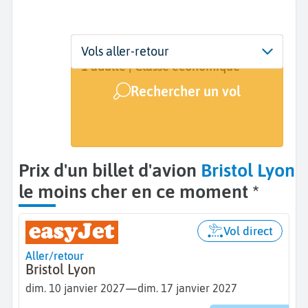
Départ
Dates
Voyageurs | Classe
Vols aller-retour
Bristol (BRS)
10 janv. - 17 janv.
1 adulte | Classe économique
Rechercher un vol
Arrivée
Lyon (LYS)
Prix d'un billet d'avion
Bristol Lyon
le moins cher en ce moment *
Vol direct
Aller/retour
Bristol Lyon
—
dim. 10 janvier 2027
dim. 17 janvier 2027