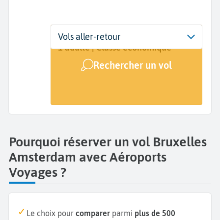
Départ
Dates
Voyageurs | Classe
Vols aller-retour
Bruxelles (BRU)
Dates de votre voyage
1 adulte | Classe économique
Rechercher un vol
Arrivée
Amsterdam (AMS)
Pourquoi réserver un vol Bruxelles
Amsterdam avec Aéroports
Voyages ?
Le choix pour
comparer
parmi
plus de 500