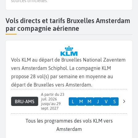
sources officielles.
Vols directs et tarifs Bruxelles Amsterdam
par compagnie aérienne
Vols KLM au départ de Bruxelles National Zaventem
vers Amsterdam Schiphol. La compagnie KLM
propose 28 vol(s) par semaine en moyenne au
départ de Bruxelles vers Amsterdam.
A partir du 23
juil. 2026
BRU-AMS
L
M
M
J
V
S
jusqu'au 29
sept. 2027
Tous les programmes des vols KLM vers
Amsterdam