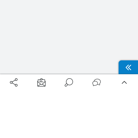
Aéroports
Voyages
Aéroports Voyages est la première plateforme de recherche de services liés au
voyage en avion. Nous vous proposons toutes les destinations, les