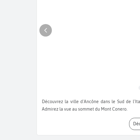
Découvrez la ville d'Ancône dans le Sud de l'Italie. Visitez la cathédrale de San Ciriaco et l'Arc de Trajan.
Admirez la vue au sommet du Mont Conero.
D