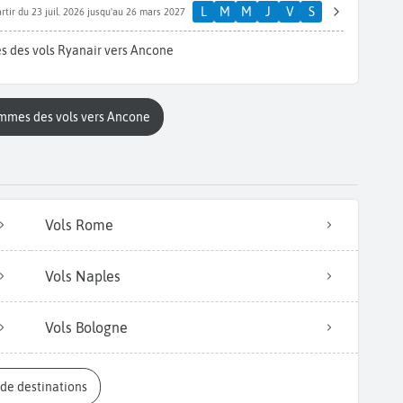
L
M
M
J
V
S
rtir du 23 juil. 2026 jusqu'au 26 mars 2027
s des vols Ryanair vers Ancone
ammes des vols vers Ancone
Vols Rome
Vols Naples
Vols Bologne
s de destinations