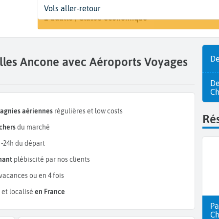
Départ
Dates
Voyageurs | Classe
Vols aller-retour
Rechercher
Bruxelles (BRU)
Dates de votre voyage
1 adulte | Classe économique
De
elles Ancone avec Aéroports Voyages
De
Ch
pagnies aériennes
régulières et low costs
Rés
chers
du marché
 -24h du départ
mant
plébiscité par nos clients
vacances ou en 4 fois
et localisé
en France
Pa
Ch