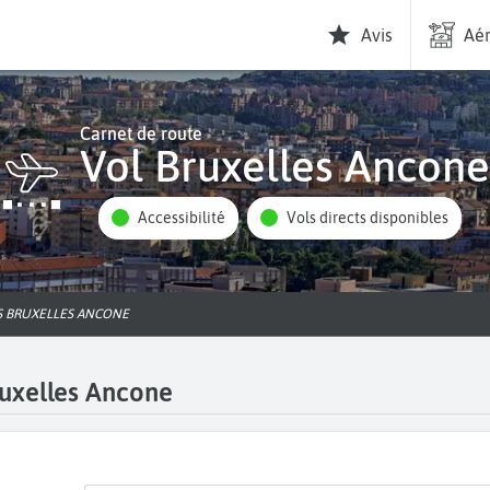
Avis
Aér
Carnet de route
Vol Bruxelles Ancone
Accessibilité
Vols directs disponibles
LS BRUXELLES ANCONE
ruxelles Ancone