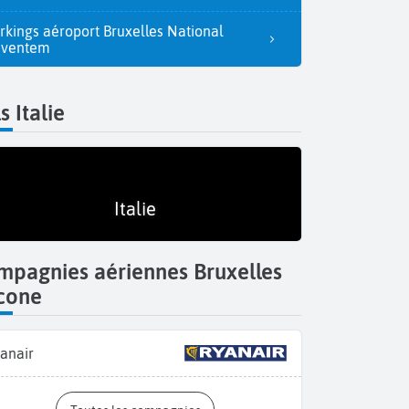
rkings aéroport Bruxelles National
aventem
s Italie
Italie
mpagnies aériennes Bruxelles
cone
anair