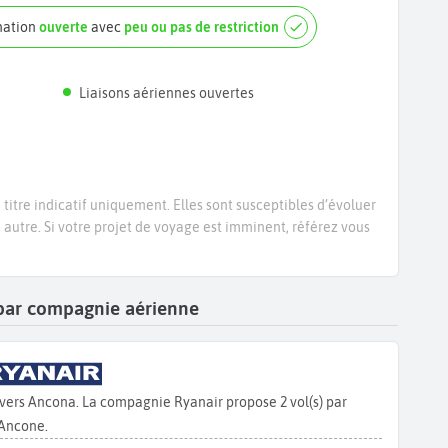
nation
ouverte
avec
peu ou pas de restriction
Liaisons aériennes ouvertes
titre indicatif uniquement. Elles sont susceptibles d’évoluer
e autre. Si votre projet de voyage est imminent, référez vous
e par compagnie aérienne
 vers Ancona. La compagnie Ryanair propose 2 vol(s) par
 Ancone.