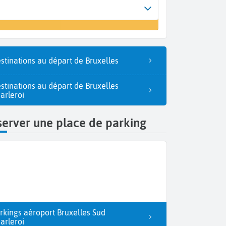
Arrivée
 un vol
Ancone (AOI)
stinations au départ de Bruxelles
stinations au départ de Bruxelles
arleroi
erver une place de parking
rkings aéroport Bruxelles Sud
arleroi