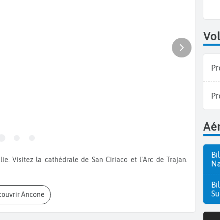
Vol
Pr
Pr
Aér
Bi
Na
Bi
Su
écouvrir Ancone