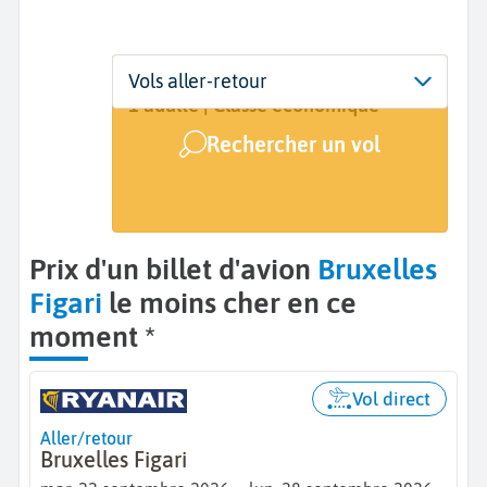
Départ
Dates
Voyageurs | Classe
Vols aller-retour
Bruxelles (BRU)
Dates de votre voyage
1 adulte | Classe économique
Rechercher un vol
Arrivée
Figari (FSC)
Prix d'un billet d'avion
Bruxelles
Figari
le moins cher en ce
moment *
Vol direct
Aller/retour
Bruxelles Figari