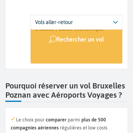
Départ
Dates
Voyageurs | Classe
Vols aller-retour
Bruxelles (BRU)
Dates de votre voyage
1 adulte | Classe économique
Rechercher un vol
Arrivée
Poznan (POZ)
Pourquoi réserver un vol Bruxelles
Poznan avec Aéroports Voyages ?
Le choix pour
comparer
parmi
plus de 500
compagnies aériennes
régulières et low costs