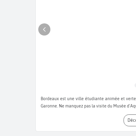
Bordeaux est une ville étudiante animée et verte. Baladez-vous au Parc Bordelais ou sur les quais en bord de
Garonne. Ne manquez pas la visite du Musée d'Aqui
Dé