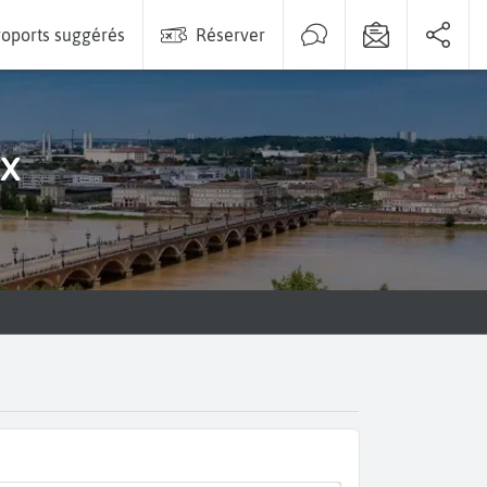
oports suggérés
Réserver
ux