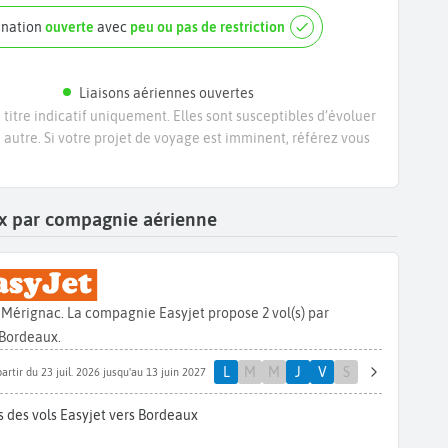
ination
ouverte
avec
peu ou pas de restriction
Liaisons aériennes ouvertes
titre indicatif uniquement. Elles sont susceptibles d’évoluer
e autre. Si votre projet de voyage est imminent, référez vous
ux par compagnie aérienne
 Mérignac. La compagnie Easyjet propose 2 vol(s) par
Bordeaux.
L
M
M
J
V
S
partir du 23 juil. 2026 jusqu'au 13 juin 2027
 des vols Easyjet vers Bordeaux