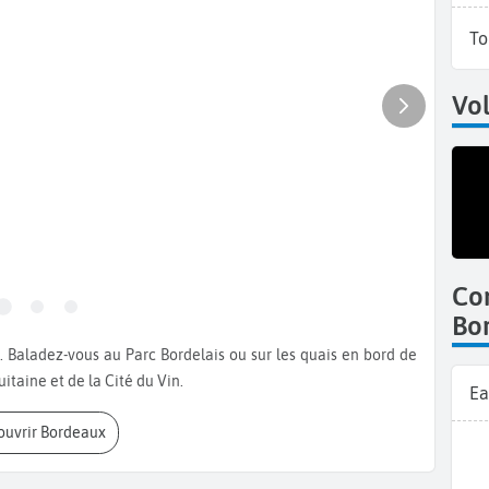
To
Vol
Co
Bo
taine et de la Cité du Vin.
Ea
couvrir Bordeaux