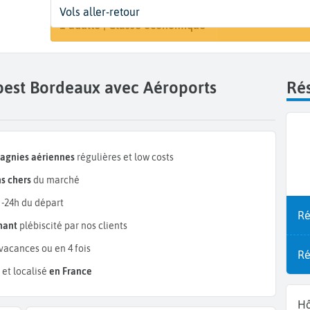
Départ
Dates
Voyageurs | Classe
Vols aller-retour
Rechercher
Budapest (BUD)
Dates de votre voyage
1 adulte | Classe économique
pest Bordeaux avec Aéroports
Rés
pagnies aériennes
régulières et low costs
s chers
du marché
 -24h du départ
Ré
mant
plébiscité par nos clients
vacances ou en 4 fois
Ré
et localisé
en France
Hô