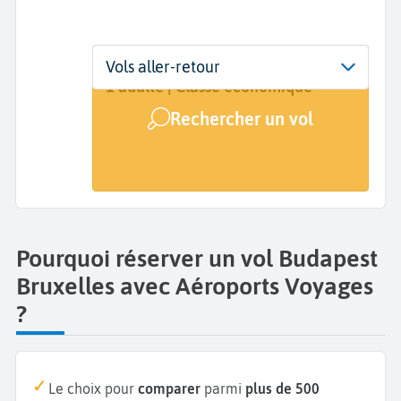
Départ
Dates
Voyageurs | Classe
Vols aller-retour
Budapest (BUD)
Dates de votre voyage
1 adulte | Classe économique
Rechercher un vol
Arrivée
Bruxelles (BRU)
Pourquoi réserver un vol Budapest
Bruxelles avec Aéroports Voyages
?
Le choix pour
comparer
parmi
plus de 500