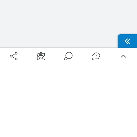
Aéroports
Voyages
Aéroports Voyages est la première plateforme de recherche de services liés au
voyage en avion. Nous vous proposons toutes les destinations, les
programmes de vols et les services disponibles pour votre aéroport : billets
d'avion, locations de voitures, hôtels... Laissez-vous inspirer et profitez d’une
expérience de voyage unique au meilleur prix !