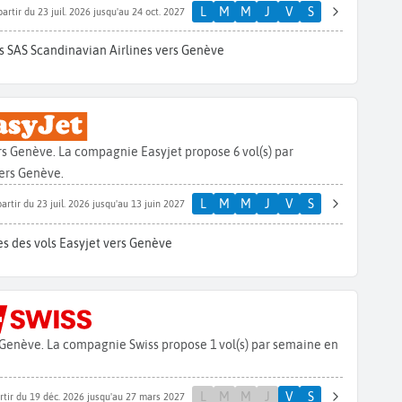
L
M
M
J
V
S
partir du 23 juil. 2026 jusqu'au 24 oct. 2027
s SAS Scandinavian Airlines vers Genève
s Genève. La compagnie Easyjet propose 6 vol(s) par
ers Genève.
L
M
M
J
V
S
partir du 23 juil. 2026 jusqu'au 13 juin 2027
s des vols Easyjet vers Genève
Genève. La compagnie Swiss propose 1 vol(s) par semaine en
L
M
M
J
V
S
rtir du 19 déc. 2026 jusqu'au 27 mars 2027