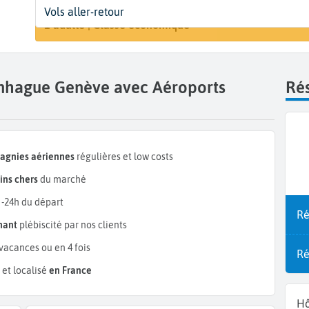
Départ
Dates
Voyageurs | Classe
A
Vols aller-retour
Rechercher u
Copenhague (CPH)
Dates de votre voyage
1 adulte | Classe économique
G
enhague Genève avec Aéroports
Rés
pagnies aériennes
régulières et low costs
ins chers
du marché
 -24h du départ
Ré
mant
plébiscité par nos clients
vacances ou en 4 fois
Ré
et localisé
en France
Hô