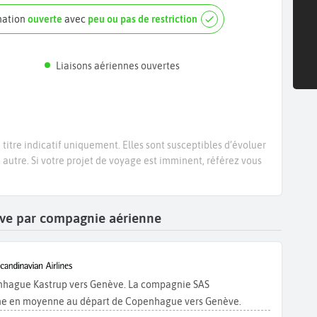
nation
ouverte
avec
peu ou pas de restriction
Liaisons aériennes ouvertes
titre indicatif uniquement. Elles sont susceptibles d’évoluer
e autre. Si votre projet de voyage est imminent, référez vous
ève par compagnie aérienne
enhague Kastrup vers Genève. La compagnie SAS
aine en moyenne au départ de Copenhague vers Genève.