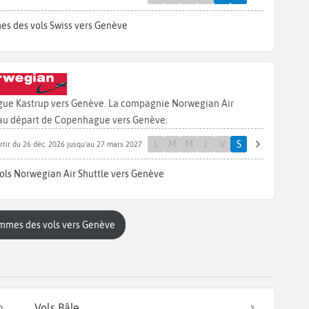
es des vols Swiss vers Genève
gue Kastrup vers Genève. La compagnie Norwegian Air
 au départ de Copenhague vers Genève.
L
M
M
J
V
S
rtir du 26 déc. 2026 jusqu'au 27 mars 2027
ols Norwegian Air Shuttle vers Genève
ammes des vols vers Genève
Vols Bâle