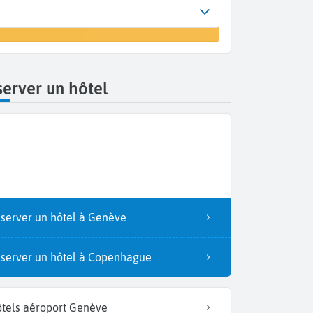
rrivée
n vol
enève (GVA)
erver un hôtel
server un hôtel à Genève
server un hôtel à Copenhague
tels aéroport Genève