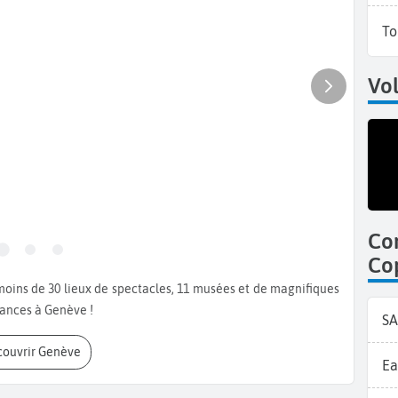
To
Vol
Co
Co
cances à Genève !
SA
écouvrir Genève
Ea