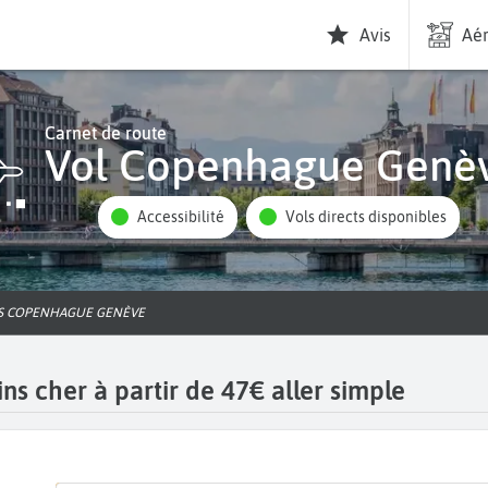
Avis
Aér
Carnet de route
Vol Copenhague Genè
Accessibilité
Vols directs disponibles
LS COPENHAGUE GENÈVE
 cher à partir de 47€ aller simple