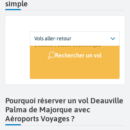
simple
Départ
Dates
Voyageurs | Classe
Vols aller-retour
Deauville (DOL)
Dates de votre voyage
1 adulte | Classe économique
Rechercher un vol
Arrivée
Palma de Majorque (PMI)
Pourquoi réserver un vol Deauville
Palma de Majorque avec
Aéroports Voyages ?