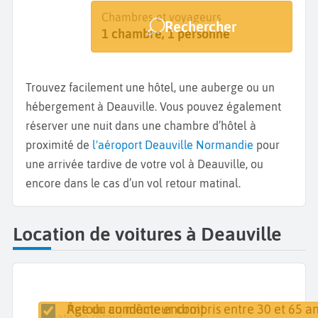
Destination
Dates
Chambres et voyageurs
Rechercher
Deauville
Dates de votre séjour
1 chambre, 1 personne
Trouvez facilement une hôtel, une auberge ou un
hébergement à Deauville. Vous pouvez également
réserver une nuit dans une chambre d’hôtel à
proximité de
l'aéroport Deauville Normandie
pour
une arrivée tardive de votre vol à Deauville, ou
encore dans le cas d’un vol retour matinal.
Location de voitures à Deauville
Retour au même endroit
Âge du conducteur compris entre 30 et 65 an
Lieu de retrait
Date de retrait
Date de retour