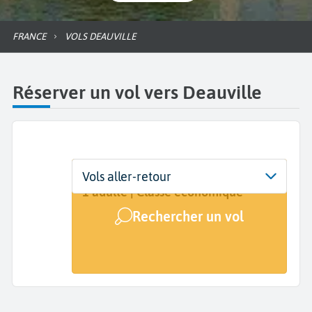
FRANCE
VOLS DEAUVILLE
Réserver un vol vers Deauville
Départ
Dates
Voyageurs | Classe
Vols aller-retour
De...
Dates de votre voyage
1 adulte | Classe économique
Rechercher un vol
Arrivée
Deauville (DOL)