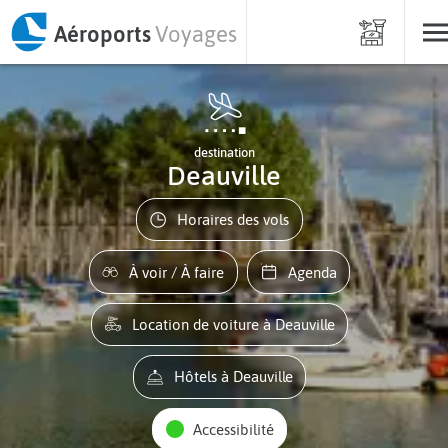
Aéroports
Voyages
destination
Deauville
Horaires des vols
À voir / À faire
Agenda
Location de voiture à Deauville
Hôtels à Deauville
Accessibilité