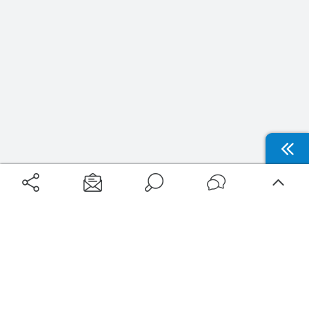
Aéroports
Voyages
Aéroports Voyages est la première plateforme de recherche de services liés au
voyage en avion. Nous vous proposons toutes les destinations, les