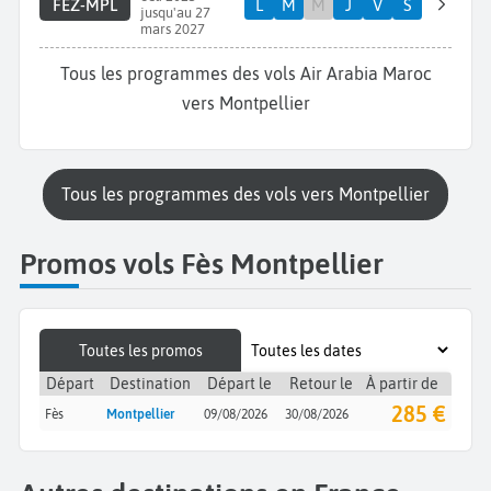
FEZ-MPL
L
M
M
J
V
S
jusqu'au 27
mars 2027
Tous les programmes des vols Air Arabia Maroc
vers Montpellier
Tous les programmes des vols vers Montpellier
Promos vols Fès Montpellier
Toutes les promos
Départ
Destination
Départ le
Retour le
À partir de
285 €
Fès
Montpellier
09/08/2026
30/08/2026