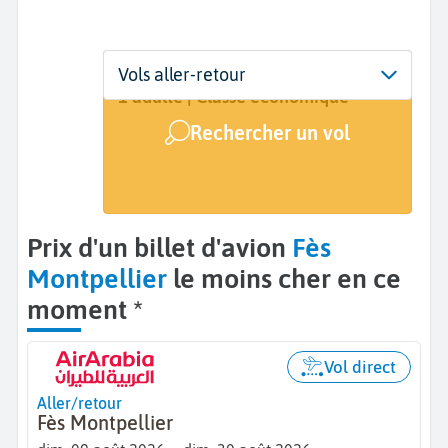
Départ
Dates
Voyageurs | Classe
Vols aller-retour
Fes (FEZ)
9 août - 30 août
1 adulte | Classe économique
Rechercher un vol
Arrivée
Montpellier (MPL)
Prix d'un billet d'avion
Fès
Montpellier
le moins cher en ce
moment *
Vol direct
Aller/retour
Fès Montpellier