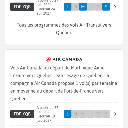
A partir du 27
juil. 2026
FDF-YQB
L
M
M
J
V
S
jusqu'au 24
avr. 2027
Tous les programmes des vols Air Transat vers
Québec
Vols Air Canada au départ de Martinique Aimé
Césaire vers Québec Jean Lesage de Québec. La
compagnie Air Canada propose 1 vol(s) par semaine
en moyenne au départ de Fort-de-France vers
Québec.
A partir du 27
juil. 2026
FDF-YQB
L
M
M
J
V
S
jusqu'au 18
juil. 2027