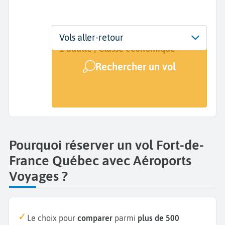
Départ
Dates
Voyageurs | Classe
Vols aller-retour
Fort-de-France (FDF)
Dates de votre voyage
1 adulte | Classe économique
Rechercher un vol
Arrivée
Québec (YQB)
Pourquoi réserver un vol Fort-de-
France Québec avec Aéroports
Voyages ?
Le choix pour
comparer
parmi
plus de 500