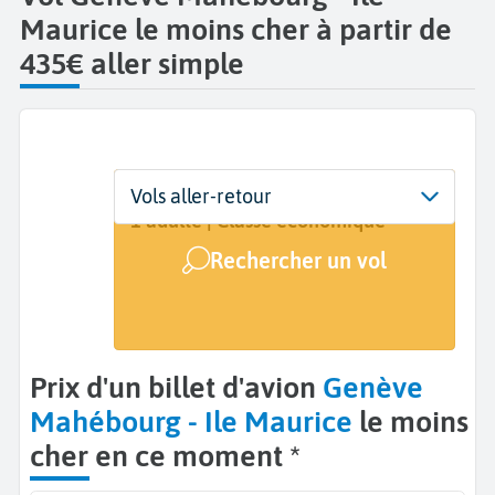
Maurice le moins cher à partir de
435€ aller simple
Départ
Dates
Voyageurs | Classe
Vols aller-retour
Genève (GVA)
Dates de votre voyage
1 adulte | Classe économique
Rechercher un vol
Arrivée
Mahébourg (MRU)
Prix d'un billet d'avion
Genève
Mahébourg - Ile Maurice
le moins
cher en ce moment *