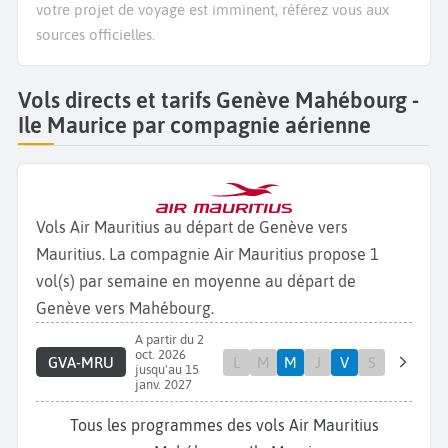
votre projet de voyage est imminent, référez vous aux
sources officielles.
Vols directs et tarifs Genève Mahébourg -
Ile Maurice par compagnie aérienne
Vols Air Mauritius au départ de Genève vers
Mauritius. La compagnie Air Mauritius propose 1
vol(s) par semaine en moyenne au départ de
Genève vers Mahébourg.
A partir du 2
oct. 2026
GVA-MRU
L
M
M
J
V
S
jusqu'au 15
janv. 2027
Tous les programmes des vols Air Mauritius