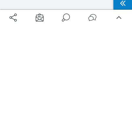
Aéroports
Voyages
Aéroports Voyages est la première plateforme de recherche de services liés au
voyage en avion. Nous vous proposons toutes les destinations, les
programmes de vols et les services disponibles pour votre aéroport : billets
d'avion, locations de voitures, hôtels... Laissez-vous inspirer et profitez d’une
expérience de voyage unique au meilleur prix !
Sur Aéroports Voyages