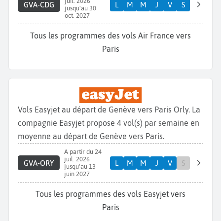
juil. 2026
GVA-CDG
L
M
M
J
V
S
jusqu'au 30
oct. 2027
Tous les programmes des vols Air France vers
Paris
Vols Easyjet au départ de Genève vers Paris Orly. La
compagnie Easyjet propose 4 vol(s) par semaine en
moyenne au départ de Genève vers Paris.
A partir du 24
juil. 2026
GVA-ORY
L
M
M
J
V
S
jusqu'au 13
juin 2027
Tous les programmes des vols Easyjet vers
Paris