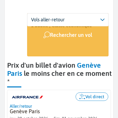
Départ
Dates
Voyageurs | Classe
Vols aller-retour
Genève (GVA)
29 oct. - 1 nov.
1 adulte | Classe économique
Rechercher un vol
Arrivée
Paris (PAR)
Prix d'un billet d'avion
Genève
Paris
le moins cher en ce moment
*
Vol direct
Aller/retour
Genève Paris