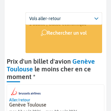
Départ
Dates
Voyageurs | Classe
Vols aller-retour
Genève (GVA)
12 août - 19 août
1 adulte | Classe économique
Rechercher un vol
Arrivée
Toulouse (TLS)
Prix d'un billet d'avion
Genève
Toulouse
le moins cher en ce
moment *
Aller/retour
Genève Toulouse