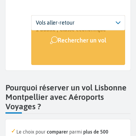
Départ
Dates
Voyageurs | Classe
Vols aller-retour
Lisbonne (LIS)
Dates de votre voyage
1 adulte | Classe économique
Rechercher un vol
Arrivée
Montpellier (MPL)
Pourquoi réserver un vol Lisbonne
Montpellier avec Aéroports
Voyages ?
Le choix pour
comparer
parmi
plus de 500