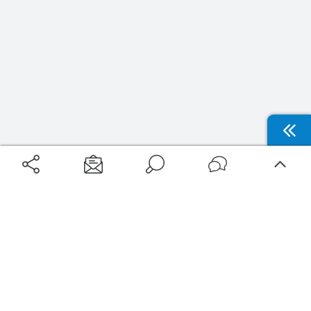
Aéroports
Voyages
Aéroports Voyages est la première plateforme de recherche de services liés au
voyage en avion. Nous vous proposons toutes les destinations, les
programmes de vols et les services disponibles pour votre aéroport : billets
d'avion, locations de voitures, hôtels... Laissez-vous inspirer et profitez d’une