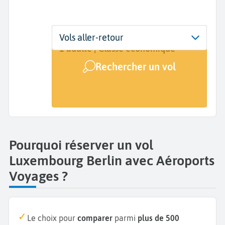
Départ
Dates
Voyageurs | Classe
Vols aller-retour
Luxembourg (LUX)
Dates de votre voyage
1 adulte | Classe économique
Rechercher un vol
Arrivée
Berlin (BER)
Pourquoi réserver un vol
Luxembourg Berlin avec Aéroports
Voyages ?
Le choix pour
comparer
parmi
plus de 500