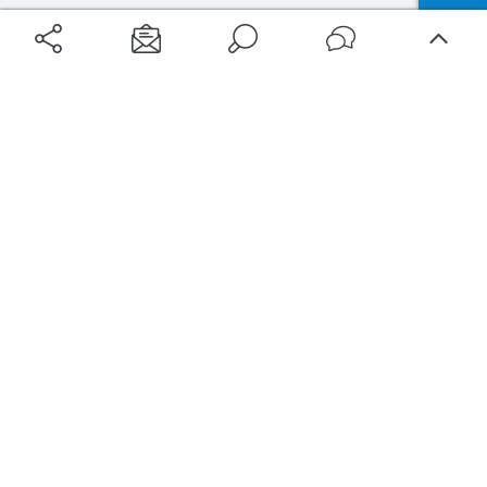
Aéroports
Voyages
Aéroports Voyages est la première plateforme de recherche de services liés au
voyage en avion. Nous vous proposons toutes les destinations, les
programmes de vols et les services disponibles pour votre aéroport : billets
d'avion, locations de voitures, hôtels... Laissez-vous inspirer et profitez d’une
expérience de voyage unique au meilleur prix !
Sur Aéroports Voyages
Aéroports-Voyages ©2026
tous droits réservés