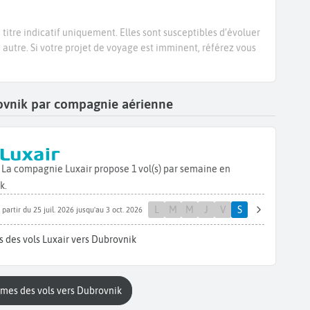
titre indicatif uniquement. Elles sont susceptibles d’évoluer
e autre. Si votre projet de voyage est imminent, référez vous
rovnik par compagnie aérienne
i. La compagnie Luxair propose 1 vol(s) par semaine en
k.
L
M
M
J
V
S
 partir du 25 juil. 2026 jusqu'au 3 oct. 2026
 des vols Luxair vers Dubrovnik
mmes des vols vers Dubrovnik