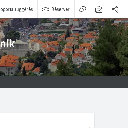
oports suggérés
Réserver
nik