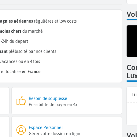
Vol
pagnies aériennes
régulières et low costs
moins chers
du marché
 -24h du départ
mant
plébiscité par nos clients
vacances ou en 4 fois
Co
et localisé
en France
Lu
Lu
Besoin de souplesse
Possibilité de payer en 4x
Espace Personnel
Gérer votre dossier en ligne
Vol