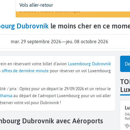
Départ
Dates
Voyageurs | Classe
A
Vols aller-retour
Rechercher 
Luxembourg (LUX)
29 sept. - 8 oct.
1 adulte | Classe économique
D
ourg Dubrovnik
le moins cher en ce mome
mar. 29 septembre 2026
—
jeu. 08 octobre 2026
De
ein en réservant votre billet d’avion
Luxembourg
Dubrovnik
s
offres de dernière minute
pour réserver un vol
Luxembourg
TO
Lu
fthansa
au départ de l'aéroport Luxembourg pour un vol aller
réserver votre vol pour Dubrovnik !
Lu
Dé
Re
embourg Dubrovnik avec Aéroports