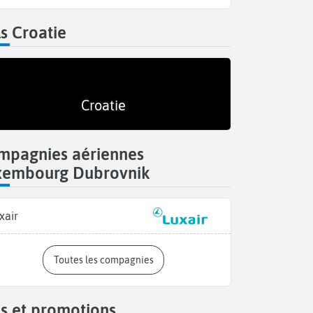
s Croatie
Croatie
mpagnies aériennes
xembourg Dubrovnik
xair
Toutes les compagnies
s et promotions