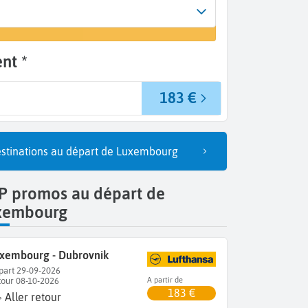
rrivée
un vol
ubrovnik (DBV)
nt *
183 €
stinations au départ de Luxembourg
P promos au départ de
xembourg
xembourg - Dubrovnik
part 29-09-2026
tour 08-10-2026
A partir de
183 €
Aller retour