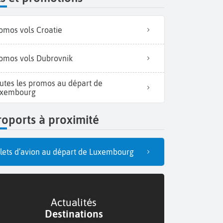
omos vols Croatie
omos vols Dubrovnik
utes les promos au départ de
xembourg
oports à proximité
llets d’avion au départ de Luxembourg
Actualités
Destinations