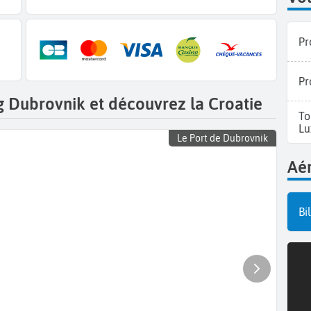
Pr
Pr
 Dubrovnik et découvrez la Croatie
To
Lu
Le Port de Dubrovnik
Aér
Bi