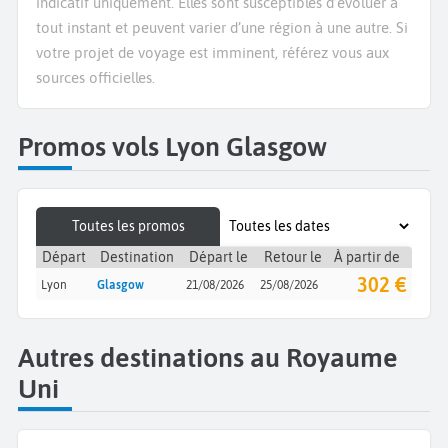
indicatif uniquement. Elles sont susceptibles d’évoluer à
tout instant et peuvent varier d’une région à une autre. Si
votre projet de voyage est imminent, référez vous aux
sources officielles.
Promos vols Lyon Glasgow
Toutes les promos
Départ
Destination
Départ le
Retour le
À partir de
302 €
Lyon
Glasgow
21/08/2026
25/08/2026
Autres destinations au Royaume
Uni