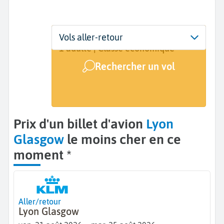
Départ
Dates
Voyageurs | Classe
Vols aller-retour
Lyon (LYS)
21 août - 25 août
1 adulte | Classe économique
Rechercher un vol
Arrivée
Glasgow (GLA)
Prix d'un billet d'avion
Lyon
Glasgow
le moins cher en ce
moment *
Aller/retour
Lyon Glasgow