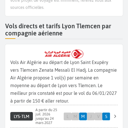
votre projet de voyage est imminent, référez vous aux
sources officielles.
Vols directs et tarifs Lyon Tlemcen par
compagnie aérienne
Vols Air Algérie au départ de Lyon Saint Exupéry
vers Tlemcen Zenata Messali El Hadj. La compagnie
Air Algérie propose 1 vol(s) par semaine en
moyenne au départ de Lyon vers Tlemcen. Le
meilleur prix constaté est pour le vol du 06/01/2027
à partir de 150 € aller retour.
A partir du 25
juil. 2026
LYS-TLM
L
M
M
J
V
S
jusqu'au 24
mars 2027