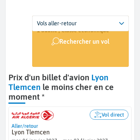
Départ
Dates
Voyageurs | Classe
Vols aller-retour
Lyon (LYS)
Dates de votre voyage
1 adulte | Classe économique
Rechercher un vol
Arrivée
Tlemcen (TLM)
Prix d'un billet d'avion
Lyon
Tlemcen
le moins cher en ce
moment *
Vol direct
Aller/retour
Lyon Tlemcen