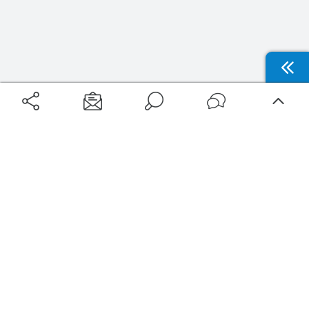
Aéroports
Voyages
Aéroports Voyages est la première plateforme de recherche de services liés au
voyage en avion. Nous vous proposons toutes les destinations, les
programmes de vols et les services disponibles pour votre aéroport : billets
d'avion, locations de voitures, hôtels... Laissez-vous inspirer et profitez d’une
expérience de voyage unique au meilleur prix !