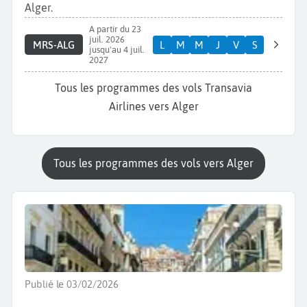
Alger.
A partir du 23
juil. 2026
MRS-ALG
L
M
M
J
V
S
jusqu'au 4 juil.
2027
Tous les programmes des vols Transavia
Airlines vers Alger
Tous les programmes des vols vers Alger
Publié le 03/02/2026