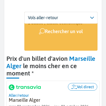
Départ
Dates
Voyageurs | Classe
Vols aller-retour
Marseille (MRS)
Dates de votre voyage
1 adulte | Classe économique
Rechercher un vol
Arrivée
Alger (ALG)
Prix d'un billet d'avion
Marseille
Alger
le moins cher en ce
moment *
Vol direct
Aller/retour
Marseille Alger