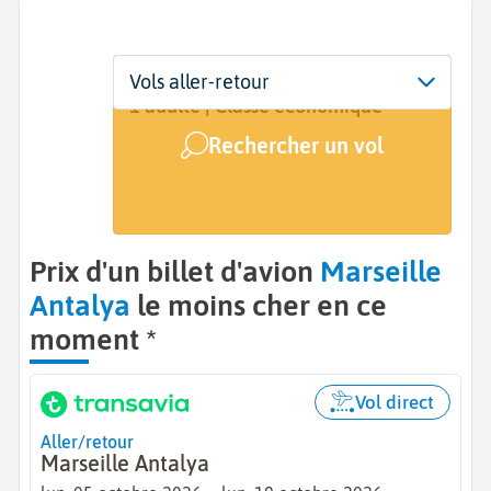
Départ
Dates
Voyageurs | Classe
Vols aller-retour
Marseille (MRS)
Dates de votre voyage
1 adulte | Classe économique
Rechercher un vol
Arrivée
Antalya (AYT)
Prix d'un billet d'avion
Marseille
Antalya
le moins cher en ce
moment *
Vol direct
Aller/retour
Marseille Antalya