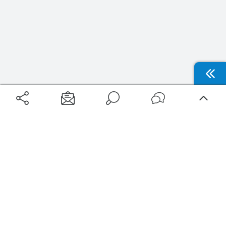
Aéroports
Voyages
Aéroports Voyages est la première plateforme de recherche de services liés au
voyage en avion. Nous vous proposons toutes les destinations, les
programmes de vols et les services disponibles pour votre aéroport : billets
d'avion, locations de voitures, hôtels... Laissez-vous inspirer et profitez d’une
expérience de voyage unique au meilleur prix !