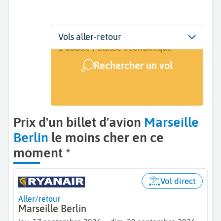
Départ
Dates
Voyageurs | Classe
Vols aller-retour
Marseille (MRS)
17 sept. - 20 sept.
1 adulte | Classe économique
Rechercher un vol
Arrivée
Berlin (BER)
Prix d'un billet d'avion
Marseille
Berlin
le moins cher en ce
moment *
Vol direct
Aller/retour
Marseille Berlin