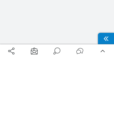
Aéroports
Voyages
Aéroports Voyages est la première plateforme de recherche de services liés au
voyage en avion. Nous vous proposons toutes les destinations, les
programmes de vols et les services disponibles pour votre aéroport : billets
d'avion, locations de voitures, hôtels... Laissez-vous inspirer et profitez d’une
expérience de voyage unique au meilleur prix !