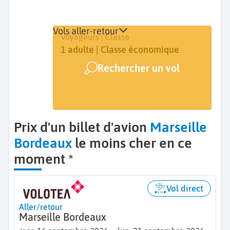
Vols aller-retour
Départ
Dates
Voyageurs | Classe
Marseille (MRS)
Dates de votre voyage
1 adulte | Classe économique
Rechercher un vol
Arrivée
Bordeaux (BOD)
Prix d'un billet d'avion
Marseille
Bordeaux
le moins cher en ce
moment *
Vol direct
Aller/retour
Marseille Bordeaux