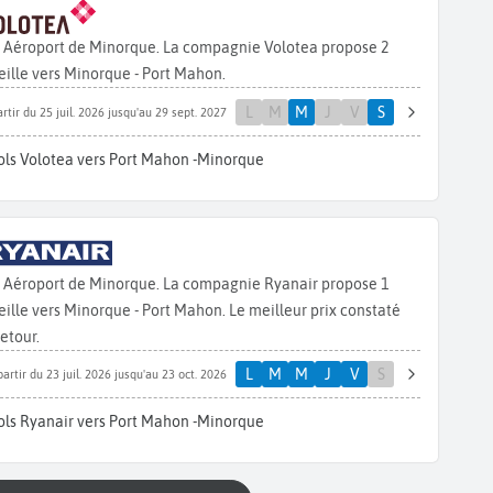
s Aéroport de Minorque. La compagnie Volotea propose 2
ille vers Minorque - Port Mahon.
L
M
M
J
V
S
rtir du 25 juil. 2026 jusqu'au 29 sept. 2027
ols Volotea vers Port Mahon -Minorque
s Aéroport de Minorque. La compagnie Ryanair propose 1
lle vers Minorque - Port Mahon. Le meilleur prix constaté
retour.
L
M
M
J
V
S
partir du 23 juil. 2026 jusqu'au 23 oct. 2026
ols Ryanair vers Port Mahon -Minorque