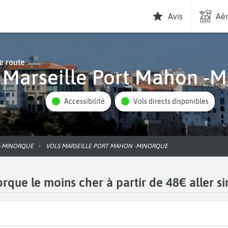
Avis
Aér
e route
l Marseille Port Mahon -
Accessibilité
Vols directs disponibles
 -MINORQUE
VOLS MARSEILLE PORT MAHON -MINORQUE
rque le moins cher à partir de 48€ aller s