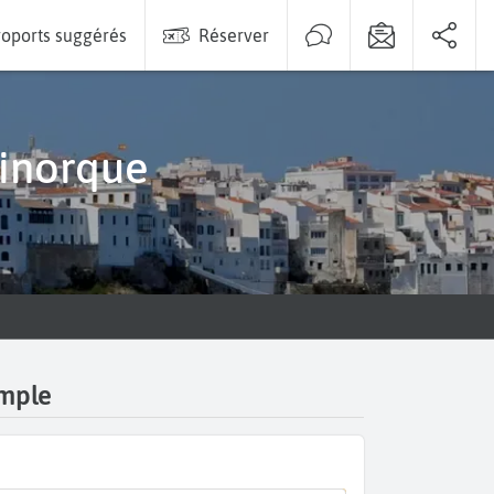
oports suggérés
Réserver
Minorque
imple