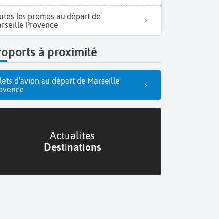
utes les promos au départ de
rseille Provence
oports à proximité
llets d’avion au départ de Marseille
ovence
Actualités
Destinations