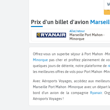
D
D
Vo
V
M
D
1
Prix d'un billet d'avion
Marseil
Aller/retour
Marseille Port Mahon -
Minorque
Offrez-vous un superbe séjour à Port Mahon -M
Minorque
pas cher et profitez pleinement de v
quelques jours de détente, notre plateforme de
r
les meilleures offres de vols pour Port Mahon -Mi
Avec Aéroports Voyages, accédez aux meilleurs 
Marseille Port Mahon -Minorque
avec un départ l
bord d’un avion de la compagnie
Ryanair
. Or
Aéroports Voyages !