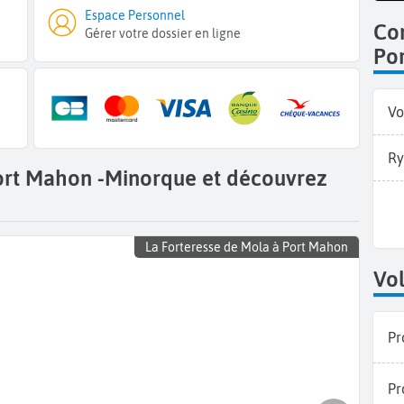
Espace Personnel
Co
Gérer votre dossier en ligne
Po
Vo
Ry
Port Mahon -Minorque et découvrez
La Forteresse de Mola à Port Mahon
Vol
Pr
Pr