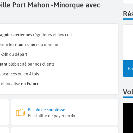
eille Port Mahon -Minorque avec
Rés
pagnies aériennes
régulières et low costs
armi les
moins chers
du marché
 -24h du départ
mant
plébiscité par nos clients
Pa
vacances ou en 4 fois
et localisé
en France
Vo
Besoin de souplesse
Possibilité de payer en 4x