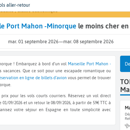
épart
ates
yageurs | Classe
Arrivée
ols aller-retour
Rechercher un vo
arseille (MRS)
ates de votre voyage
 adulte | Classe économique
Minorq
le Port Mahon -Minorque
le moins cher en
mar. 01 septembre 2026
—
mar. 08 septembre 2026
De
inorque ! Embarquez à bord d’un vol
Marseille
Port Mahon -
os vacances. Que ce soit pour une escapade romantique ou
éservation en ligne de billets d’avion
vous permet de trouver
TO
norque.
Mar
prix pour les vols courts courriers. Réservez un vol direct
e 01/09/2026 et un retour le 08/09/2026, à partir de 59€ TTC à
ganisez votre séjour en Espagne en toute simplicité avec
Dé
Re