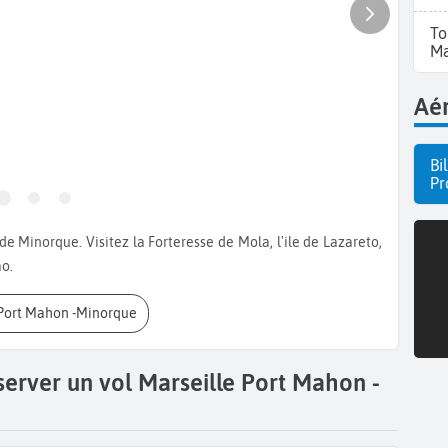
To
Ma
Aér
Bi
Pr
ao.
 Port Mahon -Minorque
server un vol Marseille Port Mahon -