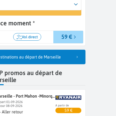
l
ue - Port Mahon (MAH)
 ce moment *
59 €
Vol direct
stinations au départ de Marseille
P promos au départ de
seille
Marseille - Port Mahon -Minorque
part 01-09-2026
tour 08-09-2026
A partir de
59 €
Aller retour