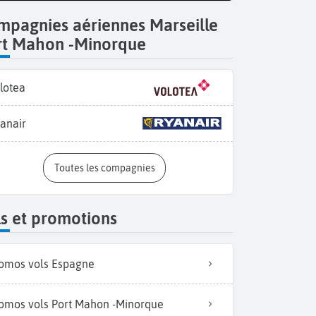
mpagnies aériennes Marseille
rt Mahon -Minorque
lotea
anair
Toutes les compagnies
Explorez le Parc nature
s et promotions
omos vols Espagne
omos vols Port Mahon -Minorque