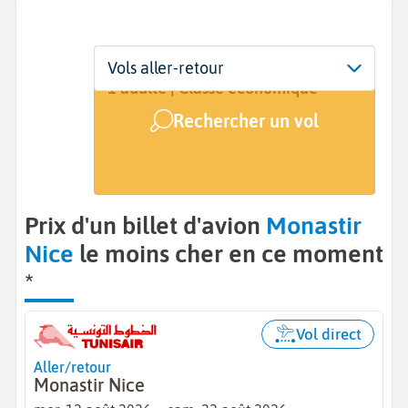
Départ
Dates
Voyageurs | Classe
Vols aller-retour
Monastir (MIR)
12 août - 22 août
1 adulte | Classe économique
Rechercher un vol
Arrivée
Nice (NCE)
Prix d'un billet d'avion
Monastir
Nice
le moins cher en ce moment
*
Vol direct
Aller/retour
Monastir Nice