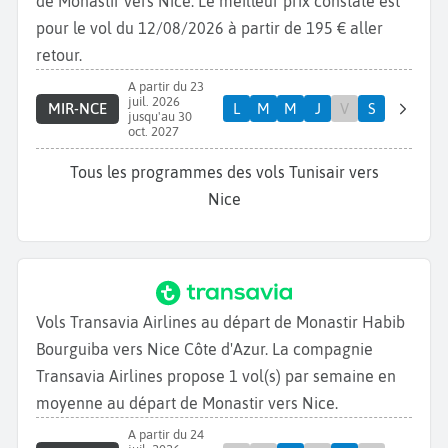
de Monastir vers Nice. Le meilleur prix constaté est
pour le vol du 12/08/2026 à partir de 195 € aller
retour.
A partir du 23
juil. 2026
MIR-NCE
L
M
M
J
V
S
jusqu'au 30
oct. 2027
Tous les programmes des vols Tunisair vers
Nice
Vols Transavia Airlines au départ de Monastir Habib
Bourguiba vers Nice Côte d'Azur. La compagnie
Transavia Airlines propose 1 vol(s) par semaine en
moyenne au départ de Monastir vers Nice.
A partir du 24