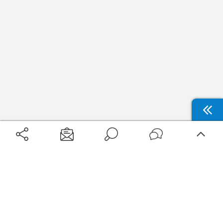
Aéroports
Voyages
Aéroports Voyages est la première plateforme de recherche de services liés au
voyage en avion. Nous vous proposons toutes les destinations, les