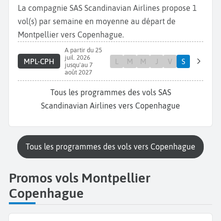
La compagnie SAS Scandinavian Airlines propose 1
vol(s) par semaine en moyenne au départ de
Montpellier vers Copenhague.
A partir du 25
juil. 2026
MPL-CPH
L
M
M
J
V
S
jusqu'au 7
août 2027
Tous les programmes des vols SAS
Scandinavian Airlines vers Copenhague
Tous les programmes des vols vers Copenhague
Promos vols Montpellier
Copenhague