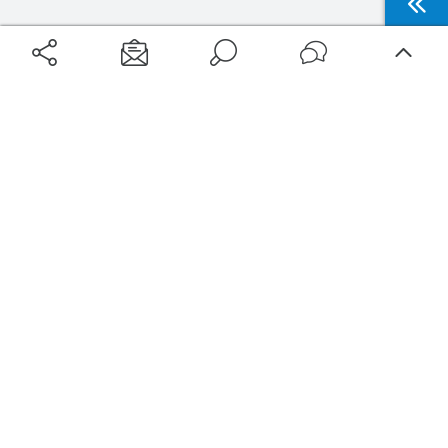
Aéroports
Voyages
Aéroports Voyages est la première plateforme de recherche de services liés au
voyage en avion. Nous vous proposons toutes les destinations, les
programmes de vols et les services disponibles pour votre aéroport : billets
d'avion, locations de voitures, hôtels... Laissez-vous inspirer et profitez d’une
expérience de voyage unique au meilleur prix !
Sur Aéroports Voyages