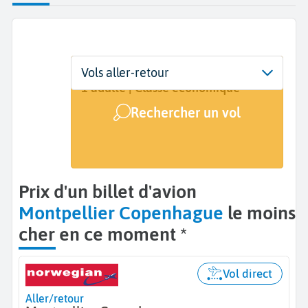
Départ
Dates
Voyageurs | Classe
Vols aller-retour
Montpellier (MPL)
7 sept. - 10 sept.
1 adulte | Classe économique
Rechercher un vol
Arrivée
Copenhague (CPH)
Prix d'un billet d'avion
Montpellier Copenhague
le moins
cher en ce moment *
Vol direct
Aller/retour