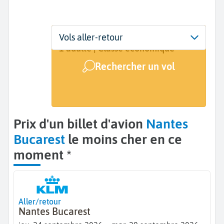
Départ
Dates
Voyageurs | Classe
Vols aller-retour
Nantes (NTE)
24 sept. - 29 sept.
1 adulte | Classe économique
Rechercher un vol
Arrivée
Bucarest (BUH)
Prix d'un billet d'avion
Nantes
Bucarest
le moins cher en ce
moment *
Aller/retour
Nantes Bucarest