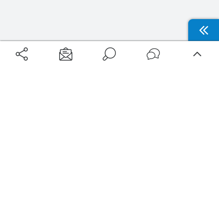
Aéroports
Voyages
Aéroports Voyages est la première plateforme de recherche de services liés au
voyage en avion. Nous vous proposons toutes les destinations, les
programmes de vols et les services disponibles pour votre aéroport : billets
d'avion, locations de voitures, hôtels... Laissez-vous inspirer et profitez d’une
expérience de voyage unique au meilleur prix !