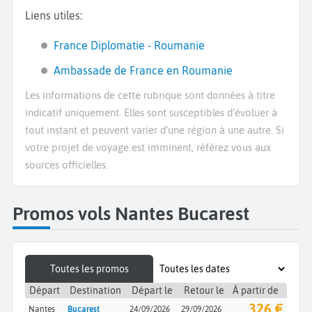
Liens utiles:
France Diplomatie - Roumanie
Ambassade de France en Roumanie
Les informations de cette rubrique sont données à titre
indicatif uniquement. Elles sont susceptibles d’évoluer à
tout instant et peuvent varier d’une région à une autre. Si
votre projet de voyage est imminent, référez vous aux
sources officielles.
Promos vols Nantes Bucarest
Toutes les promos
Départ
Destination
Départ le
Retour le
À partir de
326 €
Nantes
Bucarest
24/09/2026
29/09/2026