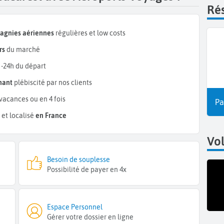
Rés
pagnies aériennes
régulières et low costs
rs
du marché
 -24h du départ
mant
plébiscité par nos clients
vacances ou en 4 fois
Pa
et localisé
en France
Vo
Besoin de souplesse
Possibilité de payer en 4x
Espace Personnel
Gérer votre dossier en ligne