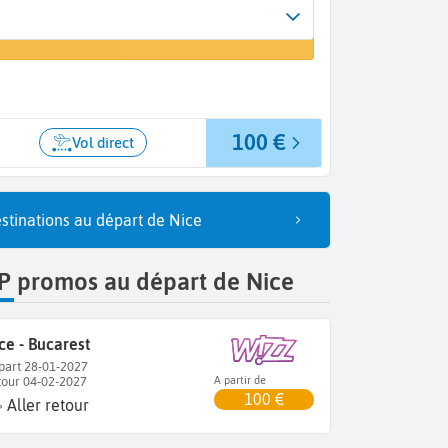
Arrivée
 un vol
Bucarest (BUH)
100 €
Vol direct
stinations au départ de Nice
P promos au départ de Nice
ce - Bucarest
part 28-01-2027
tour 04-02-2027
A partir de
100 €
Aller retour