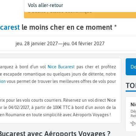
Départ
Dates
Voyageurs | Classe
Vols aller-retour
Rechercher
Nice (NCE)
28 janv. - 4 févr.
1 adulte | Classe économique
carest
le moins cher en ce moment *
jeu. 28 janvier 2027
—
jeu. 04 février 2027
De
mbarquez à bord d’un vol
Nice
Bucarest
pas cher et profitez
ne escapade romantique ou quelques jours de détente, notre
vion
vous permet de trouver les meilleures offres de vols pour
TO
ix pour les vols courts courriers. Réservez un vol direct
Nice
Ni
r le 04/02/2027, à partir de 100€ TTC à bord d’un avion de la
Dé
r en Roumanie en toute simplicité avec Aéroports Voyages !
Re
 Bucarest avec Aéroports Voyages ?