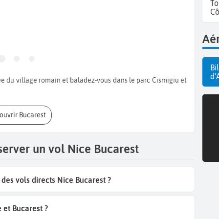
To
Cô
Aér
Bi
d'
couvrir Bucarest
server un vol Nice Bucarest
es vols directs Nice Bucarest ?
 et Bucarest ?