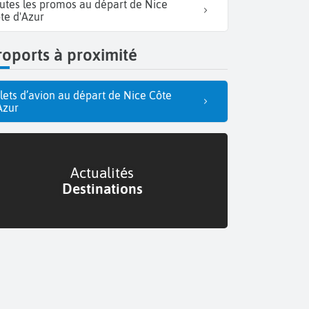
utes les promos au départ de Nice
te d'Azur
oports à proximité
llets d’avion au départ de Nice Côte
Azur
Actualités
Destinations