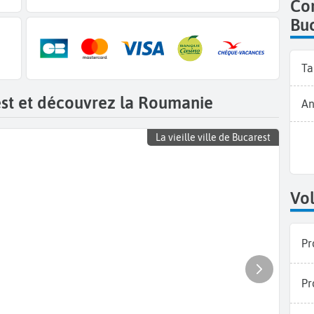
Co
Bu
T
est et découvrez la Roumanie
An
La vieille ville de Bucarest
Vol
Pr
Pr