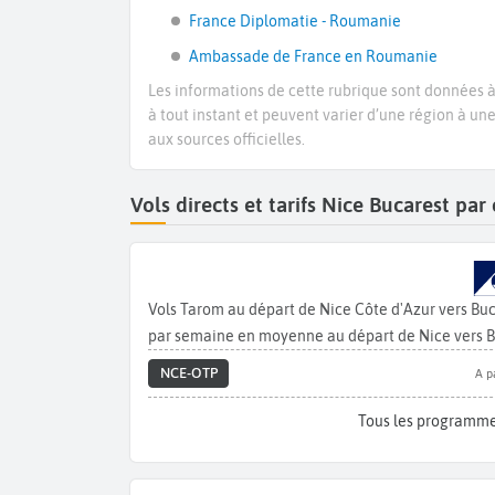
France Diplomatie - Roumanie
Ambassade de France en Roumanie
Les informations de cette rubrique sont données à 
à tout instant et peuvent varier d’une région à un
aux sources officielles.
Vols directs et tarifs Nice Bucarest pa
Vols Tarom au départ de Nice Côte d'Azur vers Bu
par semaine en moyenne au départ de Nice vers B
NCE-OTP
A p
Tous les programme