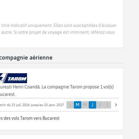
titre indicatif uniquement. Elles sont susceptibles d’évoluer
e autre. Si votre projet de voyage est imminent, référez vous
r compagnie aérienne
curești Henri Coandă. La compagnie Tarom propose 1 vol(s)
ucarest.
L
M
M
J
V
S
artir du 23 juil. 2026 jusqu'au 10 janv. 2027
s des vols Tarom vers Bucarest