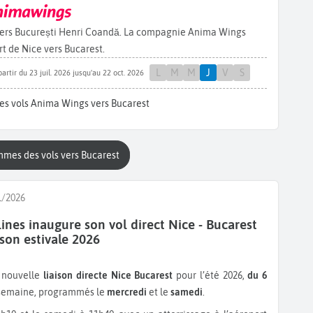
vers București Henri Coandă. La compagnie Anima Wings
t de Nice vers Bucarest.
L
M
M
J
V
S
partir du 23 juil. 2026 jusqu'au 22 oct. 2026
es vols Anima Wings vers Bucarest
mmes des vols vers Bucarest
1/2026
lines inaugure son vol direct Nice - Bucarest
ison estivale 2026
 nouvelle
liaison directe Nice Bucarest
pour l’été 2026,
du 6
r semaine, programmés le
mercredi
et le
samedi
.