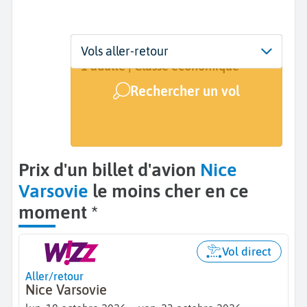
Départ
Dates
Voyageurs | Classe
Vols aller-retour
Nice (NCE)
19 oct. - 23 oct.
1 adulte | Classe économique
Rechercher un vol
Arrivée
Varsovie (WAW)
Prix d'un billet d'avion
Nice
Varsovie
le moins cher en ce
moment *
Vol direct
Aller/retour
Nice Varsovie