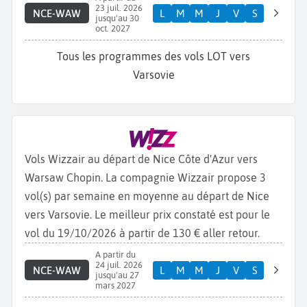
23 juil. 2026
NCE-WAW
L
M
M
J
V
S
jusqu'au 30
oct. 2027
Tous les programmes des vols LOT vers
Varsovie
Vols Wizzair au départ de Nice Côte d'Azur vers
Warsaw Chopin. La compagnie Wizzair propose 3
vol(s) par semaine en moyenne au départ de Nice
vers Varsovie. Le meilleur prix constaté est pour le
vol du 19/10/2026 à partir de 130 € aller retour.
A partir du
24 juil. 2026
NCE-WAW
L
M
M
J
V
S
jusqu'au 27
mars 2027