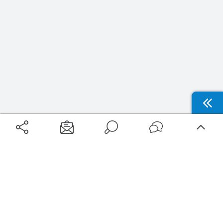
Aéroports
Voyages
Aéroports Voyages est la première plateforme de recherche de services liés au
voyage en avion. Nous vous proposons toutes les destinations, les