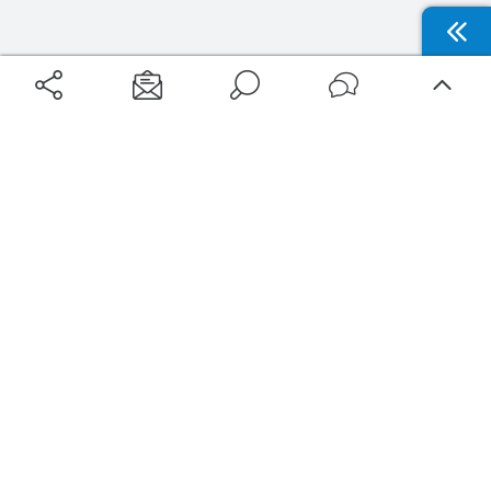
Aéroports
Voyages
Aéroports Voyages est la première plateforme de recherche de services liés au
voyage en avion. Nous vous proposons toutes les destinations, les
programmes de vols et les services disponibles pour votre aéroport : billets
d'avion, locations de voitures, hôtels... Laissez-vous inspirer et profitez d’une
expérience de voyage unique au meilleur prix !
Sur Aéroports Voyages