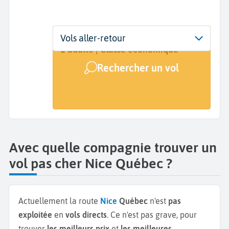
Départ
Dates
Voyageurs | Classe
Vols aller-retour
Nice (NCE)
Dates de votre voyage
1 adulte | Classe économique
Rechercher un vol
Arrivée
Québec (YQB)
Avec quelle compagnie trouver un
vol pas cher Nice Québec ?
Actuellement la route
Nice
Québec
n'est
pas
exploitée
en
vols directs
. Ce n'est pas grave, pour
trouver
les meilleurs prix
et
les meilleures