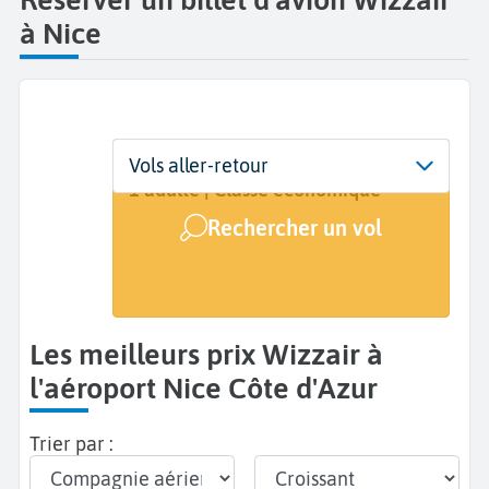
à Nice
Départ
Dates
Voyageurs | Classe
Vols aller-retour
Nice Côte d'Azur (NCE)
Dates de votre voyage
1 adulte | Classe économique
Rechercher un vol
Arrivée
A...
Les meilleurs prix Wizzair à
l'aéroport Nice Côte d'Azur
Trier par :