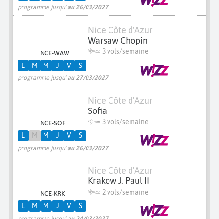
programme jusqu'
au 26/03/2027
Nice Côte d'Azur
Warsaw Chopin
≃
3 vols/semaine
NCE-WAW
L
M
M
J
V
S
programme jusqu'
au 27/03/2027
Nice Côte d'Azur
Sofia
≃
3 vols/semaine
NCE-SOF
L
M
M
J
V
S
programme jusqu'
au 26/03/2027
Nice Côte d'Azur
Krakow J. Paul II
≃
2 vols/semaine
NCE-KRK
L
M
M
J
V
S
programme jusqu'
au 24/03/2027