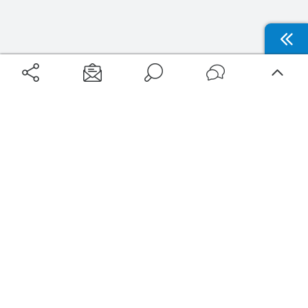
Aéroports
Voyages
Aéroports Voyages est la première plateforme de recherche de services liés au
voyage en avion. Nous vous proposons toutes les destinations, les
programmes de vols et les services disponibles pour votre aéroport : billets
d'avion, locations de voitures, hôtels... Laissez-vous inspirer et profitez d’une
expérience de voyage unique au meilleur prix !
Sur Aéroports Voyages