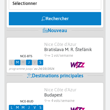
Sélectionner
Rechercher
Nouveau
Nice Côte d'Azur
Bratislava M. R. Štefánik
≃ 1 vol/semaine
NCE-BTS
L
M
M
J
V
S
programme jusqu'
au 24/10/2026
Destinations principales
Nice Côte d'Azur
Budapest
≃
4 vols/semaine
NCE-BUD
L
M
M
J
V
S