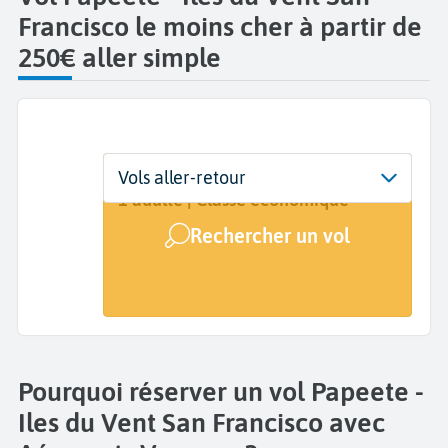
Francisco le moins cher à partir de
250€ aller simple
Départ
Dates
Voyageurs | Classe
Vols aller-retour
Papeete (PPT)
Dates de votre voyage
1 adulte | Classe économique
Rechercher un vol
Arrivée
San Francisco (SFO)
Pourquoi réserver un vol Papeete -
Iles du Vent San Francisco avec