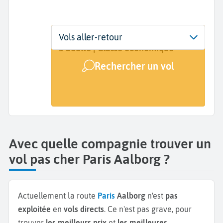
Départ
Dates
Voyageurs | Classe
Vols aller-retour
Paris (PAR)
Dates de votre voyage
1 adulte | Classe économique
Rechercher un vol
Arrivée
Aalborg (AAL)
Avec quelle compagnie trouver un
vol pas cher Paris Aalborg ?
Actuellement la route
Paris
Aalborg
n'est
pas
exploitée
en
vols directs
. Ce n'est pas grave, pour
trouver
les meilleurs prix
et
les meilleures