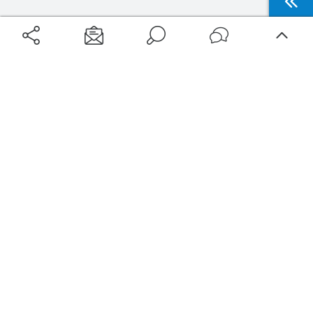
Aéroports
Voyages
Aéroports Voyages est la première plateforme de recherche de services liés au
voyage en avion. Nous vous proposons toutes les destinations, les
programmes de vols et les services disponibles pour votre aéroport : billets
d'avion, locations de voitures, hôtels... Laissez-vous inspirer et profitez d’une
expérience de voyage unique au meilleur prix !
Sur Aéroports Voyages