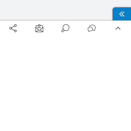
Aéroports
Voyages
Aéroports Voyages est la première plateforme de recherche de services liés au
voyage en avion. Nous vous proposons toutes les destinations, les
programmes de vols et les services disponibles pour votre aéroport : billets
d'avion, locations de voitures, hôtels... Laissez-vous inspirer et profitez d’une
expérience de voyage unique au meilleur prix !
Sur Aéroports Voyages