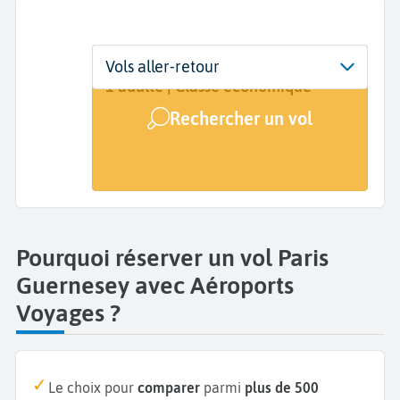
Départ
Dates
Voyageurs | Classe
Vols aller-retour
Paris (PAR)
Dates de votre voyage
1 adulte | Classe économique
Rechercher un vol
Arrivée
Guernsey (GCI)
Pourquoi réserver un vol Paris
Guernesey avec Aéroports
Voyages ?
Le choix pour
comparer
parmi
plus de 500