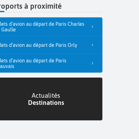
oports à proximité
llets d’avion au départ de Paris Charles
 Gaulle
llets d’avion au départ de Paris Orly
llets d’avion au départ de Paris
auvais
Actualités
Destinations