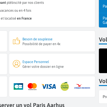
mant
plébiscité par nos clients
Pa
vacances ou en 4 fois
Pa
et localisé
en France
Ga
Vo
Besoin de souplesse
Possibilité de payer en 4x
Espace Personnel
Gérer votre dossier en ligne
Vol
Pr
server un vol Paris Aarhus