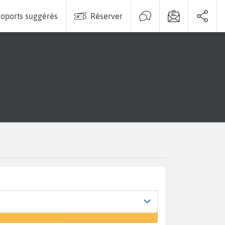
oports suggérés
Réserver
Arrivée
r un vol
Aarhus (AAR)