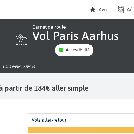
Avis
Aér
Carnet de route
Vol Paris Aarhus
Accessibilité
VOLS PARIS AARHUS
à partir de 184€ aller simple
Départ
Dates
Voyageurs | Classe
Vols aller-retour
Recherche
Paris (PAR)
Dates de votre voyage
1 adulte | Classe économique