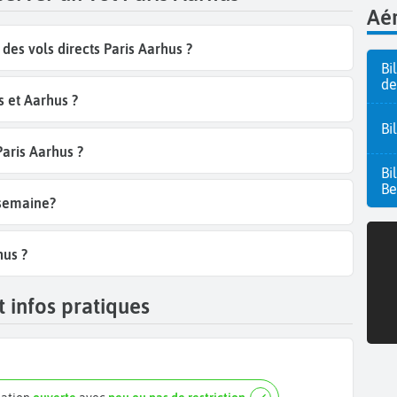
Aér
es vols directs Paris Aarhus ?
Bi
de
s et Aarhus ?
Bi
Paris Aarhus ?
Bi
Be
 semaine?
hus ?
 infos pratiques