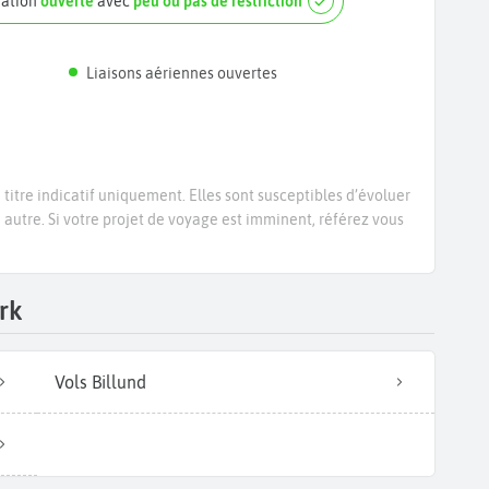
nation
ouverte
avec
peu ou pas de restriction
Liaisons aériennes ouvertes
titre indicatif uniquement. Elles sont susceptibles d’évoluer
e autre. Si votre projet de voyage est imminent, référez vous
rk
Vols Billund