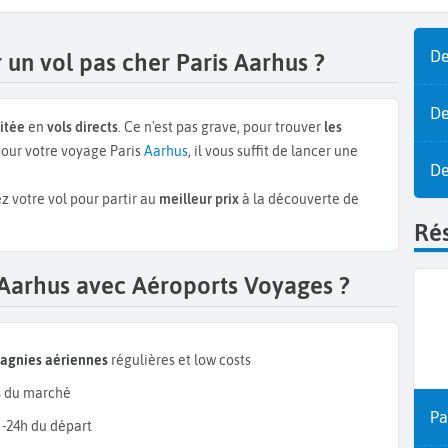
De
un vol pas cher Paris Aarhus ?
De
itée
en
vols directs
. Ce n'est pas grave, pour trouver
les
our votre voyage Paris
Aarhus
, il vous suffit de lancer une
De
z votre vol pour partir au
meilleur prix
à la découverte de
Rés
 Aarhus avec Aéroports Voyages ?
pagnies aériennes
régulières et low costs
s
du marché
Pa
 -24h du départ