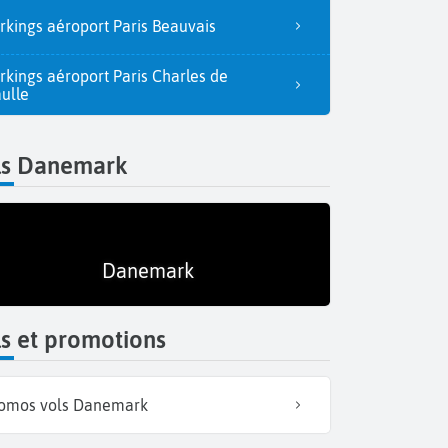
rkings aéroport Paris Beauvais
rkings aéroport Paris Charles de
ulle
ls Danemark
Danemark
s et promotions
omos vols Danemark