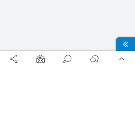
Aéroports
Voyages
Aéroports Voyages est la première plateforme de recherche de services liés au
voyage en avion. Nous vous proposons toutes les destinations, les
programmes de vols et les services disponibles pour votre aéroport : billets
d'avion, locations de voitures, hôtels... Laissez-vous inspirer et profitez d’une
expérience de voyage unique au meilleur prix !