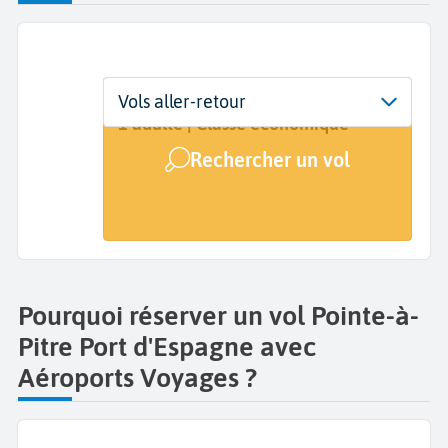
Départ
Dates
Voyageurs | Classe
Vols aller-retour
Pointe-à-Pitre (PTP)
Dates de votre voyage
1 adulte | Classe économique
Rechercher un vol
Arrivée
Port Of Spain (POS)
Pourquoi réserver un vol Pointe-à-
Pitre Port d'Espagne avec
Aéroports Voyages ?