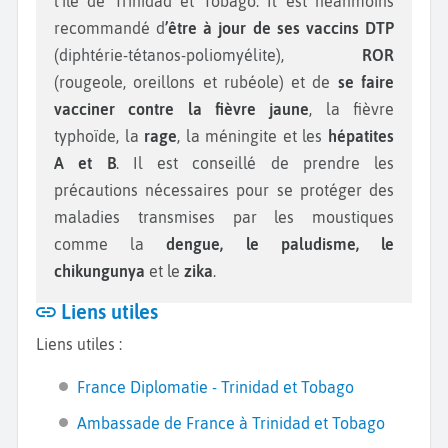
l’île de Trinidad et Tobago. Il est néanmoins
recommandé d
’être à jour de ses vaccins DTP
(diphtérie-tétanos-poliomyélite),
ROR
(rougeole, oreillons et rubéole) et de
se faire
vacciner contre la fièvre jaune
, la fièvre
typhoïde, la
rage
, la méningite et les
hépatites
A et B
. Il est conseillé de prendre les
précautions nécessaires pour se protéger des
maladies transmises par les moustiques
comme la
dengue, le paludisme, le
chikungunya
et le
zika
.
Liens utiles
Liens utiles :
France Diplomatie - Trinidad et Tobago
Ambassade de France à Trinidad et Tobago