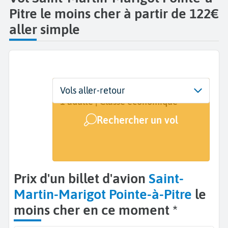
Pitre le moins cher à partir de 122€
aller simple
Départ
Dates
Voyageurs | Classe
Vols aller-retour
Marigot (SFG)
27 oct. - 10 nov.
1 adulte | Classe économique
Rechercher un vol
Arrivée
Pointe-à-Pitre (PTP)
Prix d'un billet d'avion
Saint-
Martin-Marigot Pointe-à-Pitre
le
moins cher en ce moment *