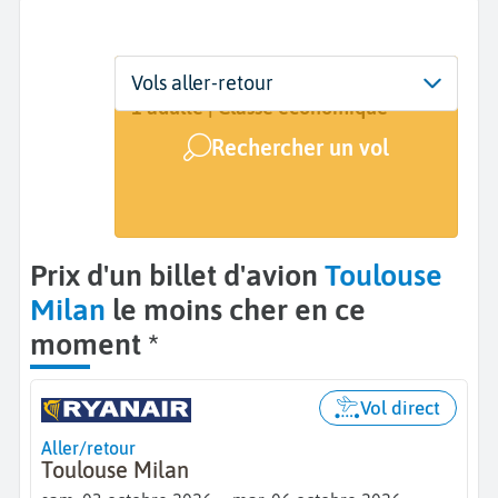
Départ
Dates
Voyageurs | Classe
Vols aller-retour
Toulouse (TLS)
Dates de votre voyage
1 adulte | Classe économique
Rechercher un vol
Arrivée
Milan (MIL)
Prix d'un billet d'avion
Toulouse
Milan
le moins cher en ce
moment *
Vol direct
Aller/retour
Toulouse Milan