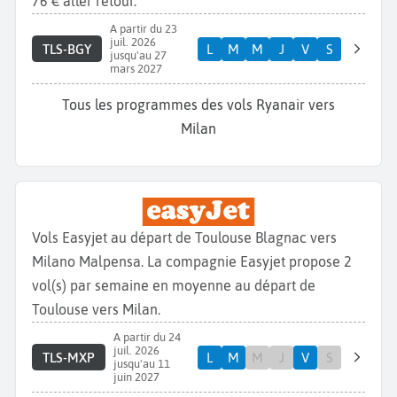
76 € aller retour.
A partir du 23
juil. 2026
TLS-BGY
L
M
M
J
V
S
jusqu'au 27
mars 2027
Tous les programmes des vols Ryanair vers
Milan
Vols Easyjet au départ de Toulouse Blagnac vers
Milano Malpensa. La compagnie Easyjet propose 2
vol(s) par semaine en moyenne au départ de
Toulouse vers Milan.
A partir du 24
juil. 2026
TLS-MXP
L
M
M
J
V
S
jusqu'au 11
juin 2027