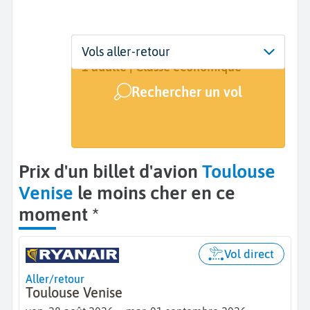
Départ
Dates
Voyageurs | Classe
Vols aller-retour
Toulouse (TLS)
28 août - 1 sept.
1 adulte | Classe économique
Rechercher un vol
Arrivée
Venise (VCE)
Prix d'un billet d'avion
Toulouse
Venise
le moins cher en ce
moment *
Vol direct
Aller/retour
Toulouse Venise