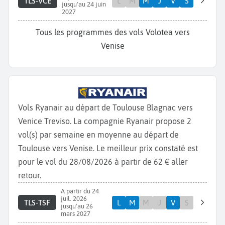
TLS-VCE
L
M
M
J
V
S
jusqu'au 24 juin
2027
Tous les programmes des vols Volotea vers
Venise
Vols Ryanair au départ de Toulouse Blagnac vers
Venice Treviso. La compagnie Ryanair propose 2
vol(s) par semaine en moyenne au départ de
Toulouse vers Venise. Le meilleur prix constaté est
pour le vol du 28/08/2026 à partir de 62 € aller
retour.
A partir du 24
juil. 2026
TLS-TSF
L
M
M
J
V
S
jusqu'au 26
mars 2027