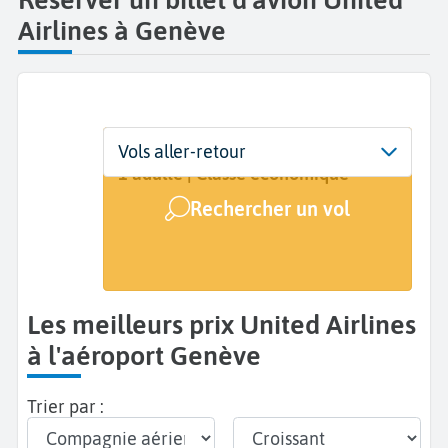
Airlines à Genève
Départ
Dates
Voyageurs | Classe
Vols aller-retour
Genève (GVA)
Dates de votre voyage
1 adulte | Classe économique
Rechercher un vol
Arrivée
A...
Les meilleurs prix United Airlines
à l'aéroport Genève
Trier par :