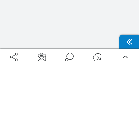
Aéroports
Voyages
Aéroports Voyages est la première plateforme de recherche de services liés au
voyage en avion. Nous vous proposons toutes les destinations, les
programmes de vols et les services disponibles pour votre aéroport : billets
d'avion, locations de voitures, hôtels... Laissez-vous inspirer et profitez d’une
expérience de voyage unique au meilleur prix !