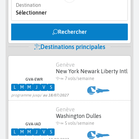
Destination
Sélectionner
Rechercher
Destinations principales
Genève
New York Newark Liberty Intl
≃
7 vols/semaine
GVA-EWR
L
M
M
J
V
S
programme jusqu'
au 18/07/2027
Genève
Washington Dulles
≃
5 vols/semaine
GVA-IAD
L
M
M
J
V
S