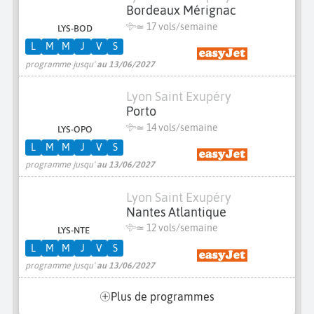
Bordeaux Mérignac
≃
17 vols/semaine
LYS-BOD
L
M
M
J
V
S
programme jusqu'
au 13/06/2027
Lyon Saint Exupéry
Porto
≃
14 vols/semaine
LYS-OPO
L
M
M
J
V
S
programme jusqu'
au 13/06/2027
Lyon Saint Exupéry
Nantes Atlantique
≃
12 vols/semaine
LYS-NTE
L
M
M
J
V
S
programme jusqu'
au 13/06/2027
Plus de programmes