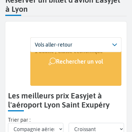
à Lyon
Départ
Dates
Voyageurs | Classe
Vols aller-retour
Lyon Saint Exupéry (LYS)
Dates de votre voyage
1 adulte | Classe économique
Rechercher un vol
Arrivée
A...
Les meilleurs prix Easyjet à
l'aéroport Lyon Saint Exupéry
Trier par :