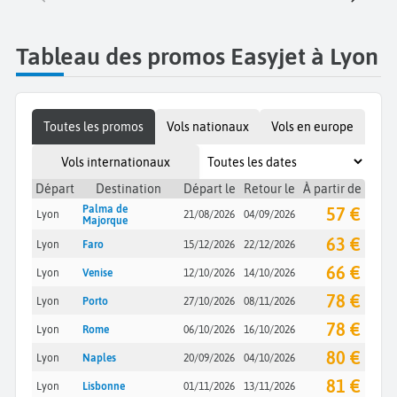
Tableau des promos Easyjet à Lyon
Toutes les promos
Vols nationaux
Vols en europe
Vols internationaux
Départ
Destination
Départ le
Retour le
À partir de
Palma de
57 €
Lyon
21/08/2026
04/09/2026
Majorque
63 €
Lyon
Faro
15/12/2026
22/12/2026
66 €
Lyon
Venise
12/10/2026
14/10/2026
78 €
Lyon
Porto
27/10/2026
08/11/2026
78 €
Lyon
Rome
06/10/2026
16/10/2026
80 €
Lyon
Naples
20/09/2026
04/10/2026
81 €
Lyon
Lisbonne
01/11/2026
13/11/2026