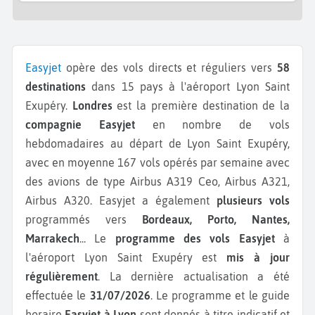
Easyjet
opère des vols directs et réguliers vers
58
destinations
dans 15 pays à l'aéroport Lyon Saint
Exupéry.
Londres
est la première destination de la
compagnie Easyjet
en nombre de vols
hebdomadaires au départ de Lyon Saint Exupéry,
avec en moyenne 167 vols opérés par semaine avec
des avions de type Airbus A319 Ceo, Airbus A321,
Airbus A320.
Easyjet a également
plusieurs vols
programmés vers
Bordeaux, Porto, Nantes,
Marrakech
...
Le
programme des vols Easyjet
à
l'aéroport Lyon Saint Exupéry est
mis à jour
régulièrement
. La dernière actualisation a été
effectuée le
31/07/2026
. Le programme et le guide
horaire
Easyjet à Lyon
sont donnés à titre indicatif et