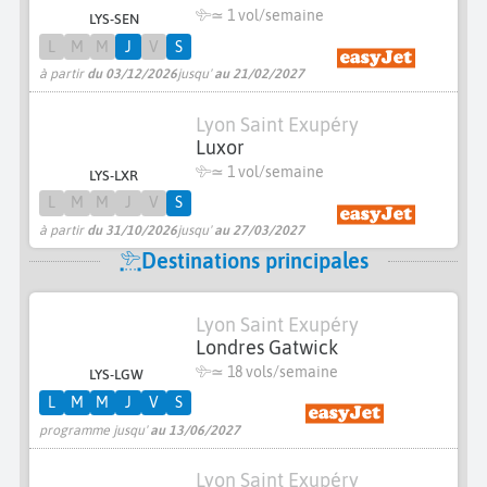
≃ 1 vol/semaine
LYS-SEN
L
M
M
J
V
S
à partir
du 03/12/2026
jusqu'
au 21/02/2027
Lyon Saint Exupéry
Luxor
≃ 1 vol/semaine
LYS-LXR
L
M
M
J
V
S
à partir
du 31/10/2026
jusqu'
au 27/03/2027
Destinations principales
Lyon Saint Exupéry
Londres Gatwick
≃
18 vols/semaine
LYS-LGW
L
M
M
J
V
S
programme jusqu'
au 13/06/2027
Lyon Saint Exupéry