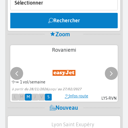
Sélectionner
Rechercher
Zoom
Rovaniemi
≃ 1 vol/semaine
à partir
du 28/11/2026
jusqu'
au 27/02/2027
pr
Infos route
L
M
M
J
V
S
LYS-RVN
Nouveau
Lyon Saint Exupéry