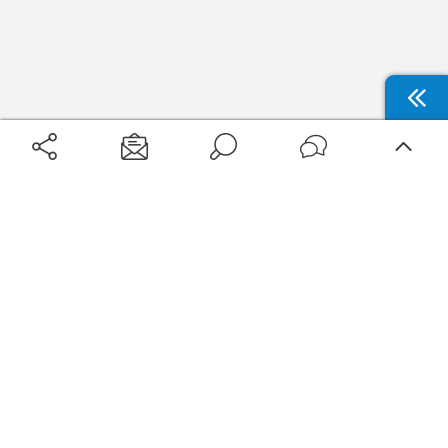
Aéroports
Voyages
Aéroports Voyages est la première plateforme de recherche de services liés au
voyage en avion. Nous vous proposons toutes les destinations, les
programmes de vols et les services disponibles pour votre aéroport : billets
d'avion, locations de voitures, hôtels... Laissez-vous inspirer et profitez d’une
expérience de voyage unique au meilleur prix !