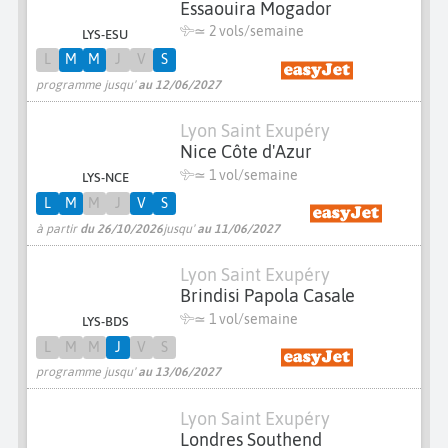
Essaouira Mogador
≃
2 vols/semaine
LYS-ESU
L
M
M
J
V
S
programme jusqu'
au 12/06/2027
Lyon Saint Exupéry
Nice Côte d'Azur
≃ 1 vol/semaine
LYS-NCE
L
M
M
J
V
S
à partir
du 26/10/2026
jusqu'
au 11/06/2027
Lyon Saint Exupéry
Brindisi Papola Casale
≃ 1 vol/semaine
LYS-BDS
L
M
M
J
V
S
programme jusqu'
au 13/06/2027
Lyon Saint Exupéry
Londres Southend