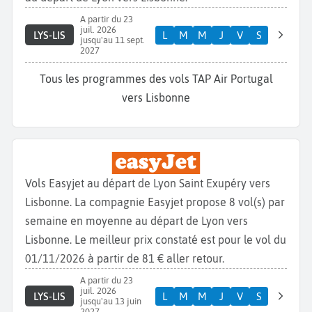
A partir du 23
juil. 2026
LYS-LIS
L
M
M
J
V
S
jusqu'au 11 sept.
2027
Tous les programmes des vols TAP Air Portugal
vers Lisbonne
Vols Easyjet au départ de Lyon Saint Exupéry vers
Lisbonne. La compagnie Easyjet propose 8 vol(s) par
semaine en moyenne au départ de Lyon vers
Lisbonne. Le meilleur prix constaté est pour le vol du
01/11/2026 à partir de 81 € aller retour.
A partir du 23
juil. 2026
LYS-LIS
L
M
M
J
V
S
jusqu'au 13 juin
2027