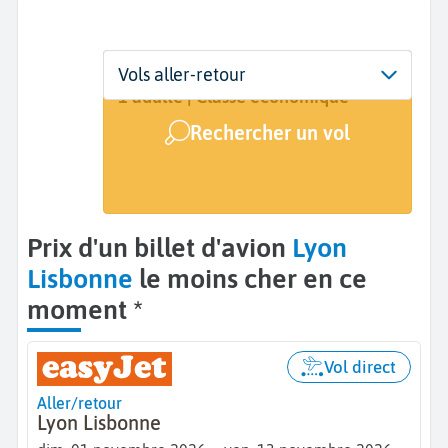
Départ
Dates
Voyageurs | Classe
Vols aller-retour
Lyon (LYS)
1 nov. - 13 nov.
1 adulte | Classe économique
Rechercher un vol
Arrivée
Lisbonne (LIS)
Prix d'un billet d'avion
Lyon
Lisbonne
le moins cher en ce
moment *
Vol direct
Aller/retour
Lyon Lisbonne