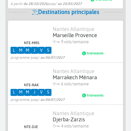
à partir
du 28/10/2026
jusqu'
au 24/03/2027
Destinations principales
Nantes Atlantique
Marseille Provence
≃
9 vols/semaine
NTE-MRS
L
M
M
J
V
S
programme jusqu'
au 04/07/2027
Nantes Atlantique
Marrakech Ménara
≃
6 vols/semaine
NTE-RAK
L
M
M
J
V
S
programme jusqu'
au 04/07/2027
Nantes Atlantique
Djerba-Zarzis
≃
4 vols/semaine
NTE-DJE