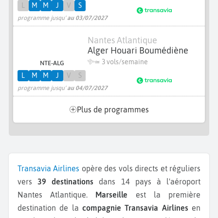
L
M
M
J
V
S
programme jusqu'
au 03/07/2027
Nantes Atlantique
Alger Houari Boumédiène
≃
3 vols/semaine
NTE-ALG
L
M
M
J
V
S
programme jusqu'
au 04/07/2027
Plus de programmes
Transavia Airlines
opère des vols directs et réguliers
vers
39 destinations
dans 14 pays à l'aéroport
Nantes Atlantique.
Marseille
est la première
destination de la
compagnie Transavia Airlines
en