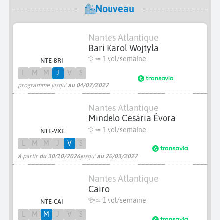
Nouveau
Nantes Atlantique
Bari Karol Wojtyla
≃ 1 vol/semaine
NTE-BRI
L
M
M
J
V
S
programme jusqu'
au 04/07/2027
Nantes Atlantique
Mindelo Cesária Évora
≃ 1 vol/semaine
NTE-VXE
L
M
M
J
V
S
à partir
du 30/10/2026
jusqu'
au 26/03/2027
Nantes Atlantique
Cairo
≃ 1 vol/semaine
NTE-CAI
L
M
M
J
V
S