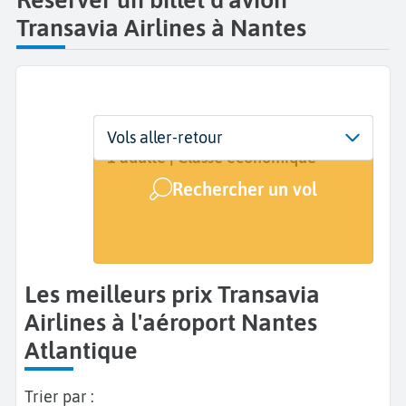
Transavia Airlines à Nantes
Départ
Dates
Voyageurs | Classe
Vols aller-retour
Nantes Atlantique (NTE)
Dates de votre voyage
1 adulte | Classe économique
Rechercher un vol
Arrivée
A...
Les meilleurs prix Transavia
Airlines à l'aéroport Nantes
Atlantique
Trier par :