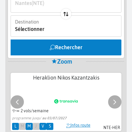
Nantes
(NTE)
Destination
Sélectionner
Rechercher
Zoom
Heraklion Nikos Kazantzakis
≃
2 vols/semaine
programme jusqu'
au 03/07/2027
pr
Infos route
L
M
M
J
V
S
NTE-HER