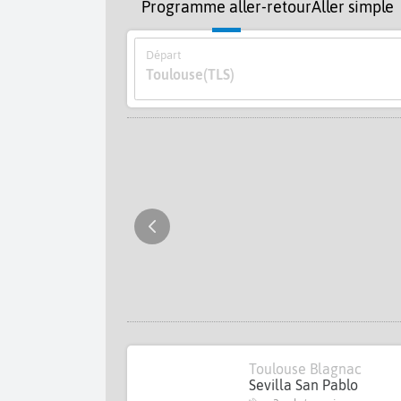
Programme aller-retour
Aller simple
Départ
Toulouse
(TLS)
Toulouse Blagnac
Sevilla San Pablo