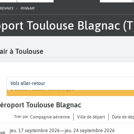
RIENNES
RYANAIR
roport Toulouse Blagnac (T
air à Toulouse
Départ
Dates
Voyageurs | Classe
Arri
Vols aller-retour
Rechercher un
Toulouse Blagnac (TLS)
Dates de votre voyage
1 adulte | Classe économique
A...
l'aéroport Toulouse Blagnac
Trier par :
Compagnie aérienne
Ville de départ
Date de dé
jeu. 17 septembre 2026
—
jeu. 24 septembre 2026
que