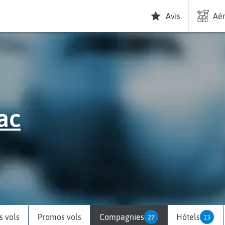
Avis
Aér
ac
 vols
Promos vols
Compagnies
Hôtels
27
13