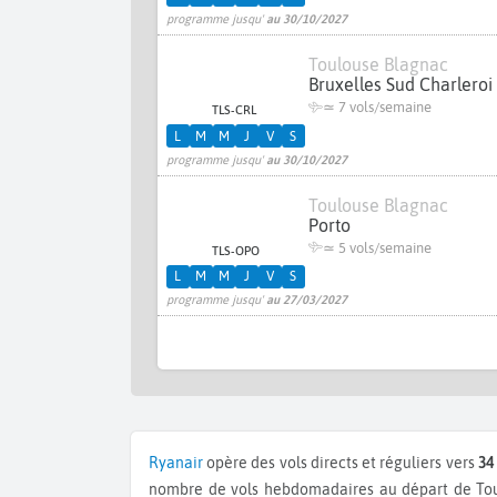
programme jusqu'
au 30/10/2027
Toulouse Blagnac
Bruxelles Sud Charleroi
≃
7 vols/semaine
TLS-CRL
L
M
M
J
V
S
programme jusqu'
au 30/10/2027
Toulouse Blagnac
Porto
≃
5 vols/semaine
TLS-OPO
L
M
M
J
V
S
programme jusqu'
au 27/03/2027
Ryanair
opère des vols directs et réguliers vers
34
nombre de vols hebdomadaires au départ de Tou