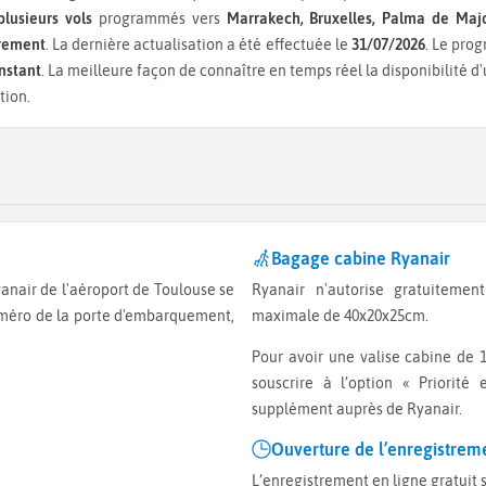
plusieurs vols
programmés vers
Marrakech, Bruxelles, Palma de Maj
èrement
. La dernière actualisation a été effectuée le
31/07/2026
. Le pro
instant
. La meilleure façon de connaître en temps réel la disponibilité 
tion.
Bagage cabine Ryanair
Ryanair n'autorise gratuitement qu'un petit bagage cabine d'une dimension
numéro de la porte d'embarquement,
maximale de 40x20x25cm.
Pour avoir une valise cabine de 10kg d’une dimension de 55x40x20cm, vous devez
souscrire à l’option « Priorit
supplément auprès de Ryanair.
Ouverture de l’enregistrem
L’enregistrement en ligne gratuit 