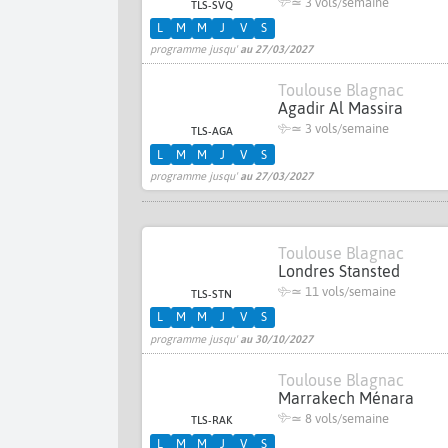
≃
3 vols/semaine
TLS-SVQ
L
M
M
J
V
S
programme jusqu'
au 27/03/2027
Toulouse Blagnac
Agadir Al Massira
≃
3 vols/semaine
TLS-AGA
L
M
M
J
V
S
programme jusqu'
au 27/03/2027
Toulouse Blagnac
Londres Stansted
≃
11 vols/semaine
TLS-STN
L
M
M
J
V
S
programme jusqu'
au 30/10/2027
Toulouse Blagnac
Marrakech Ménara
≃
8 vols/semaine
TLS-RAK
L
M
M
J
V
S