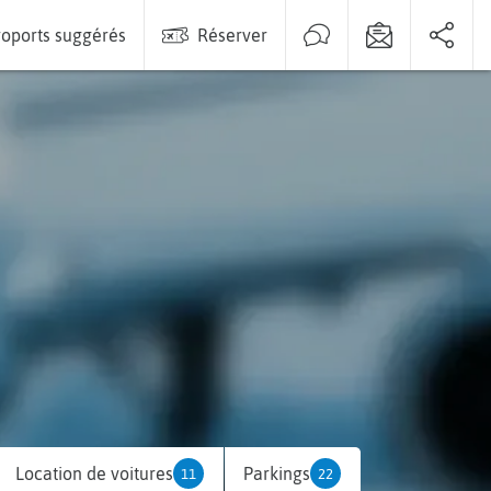
oports suggérés
Réserver
Location de voitures
Parkings
11
22