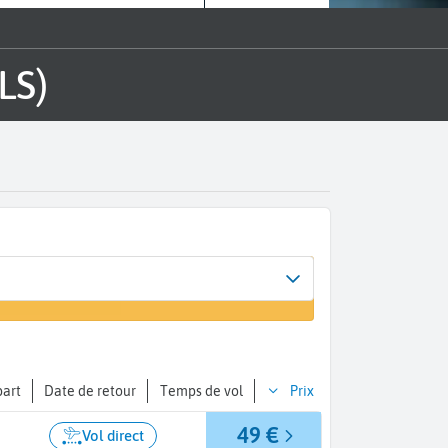
LS)
vée
 vol
part
Date de retour
Temps de vol
Prix
49 €
Vol direct