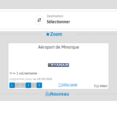
Destination
Sélectionner
Zoom
Aéroport de Minorque
≃ 1 vol/semaine
programme jusqu'
au 24/10/2026
Infos route
L
M
M
J
V
S
TLS-MAH
Nouveau